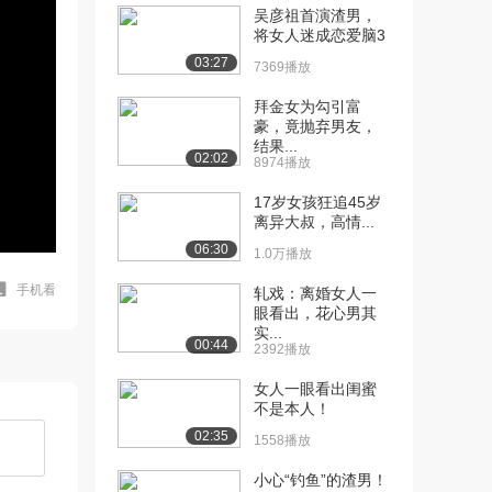
吴彦祖首演渣男，
将女人迷成恋爱脑3
03:27
7369播放
拜金女为勾引富
豪，竟抛弃男友，
结果...
02:02
8974播放
17岁女孩狂追45岁
离异大叔，高情...
06:30
1.0万播放
手机看
轧戏：离婚女人一
眼看出，花心男其
实...
00:44
2392播放
女人一眼看出闺蜜
不是本人！
02:35
1558播放
小心“钓鱼”的渣男！