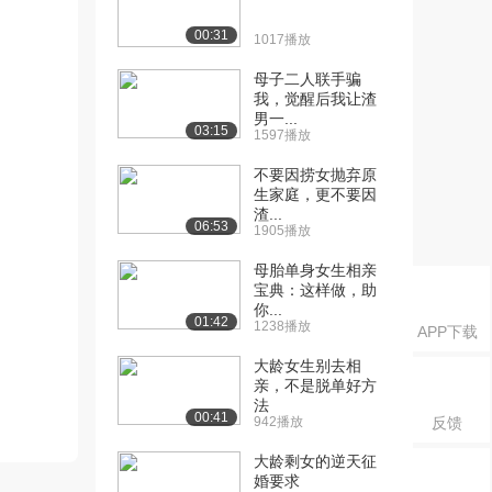
00:31
1017播放
母子二人联手骗
我，觉醒后我让渣
男一...
03:15
1597播放
不要因捞女抛弃原
生家庭，更不要因
渣...
06:53
1905播放
母胎单身女生相亲
宝典：这样做，助
你...
01:42
1238播放
APP下载
大龄女生别去相
亲，不是脱单好方
法
00:41
942播放
反馈
大龄剩女的逆天征
婚要求