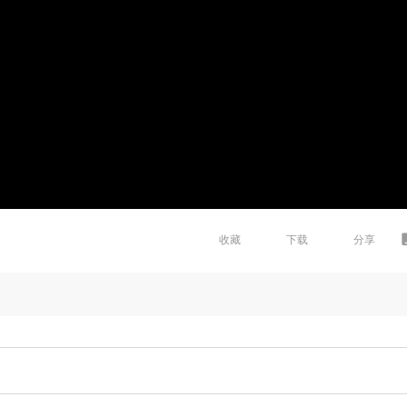
收藏
下载
分享