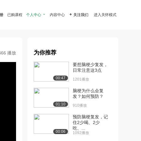
注册
已购课程
个人中心

内容中心

关注我们
进入关怀模式
为你推荐
466 播放
要想脑梗少复发，
日常注意这3点
00:47
1201播放
脑梗为什么会复
发？如何预防？
01:10
910播放
预防脑梗复发，记
住2少喝、2少
吃、...
00:06
1092播放