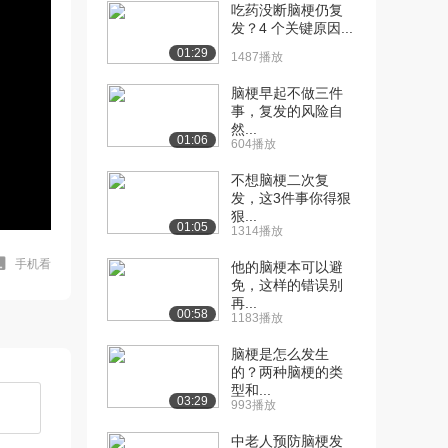
吃药没断脑梗仍复
发？4 个关键原因...
01:29
1487播放
脑梗早起不做三件
事，复发的风险自
然...
01:06
604播放
不想脑梗二次复
发，这3件事你得狠
狠...
01:05
1314播放
手机看
他的脑梗本可以避
免，这样的错误别
再...
00:58
1183播放
脑梗是怎么发生
的？两种脑梗的类
型和...
03:29
993播放
中老人预防脑梗发