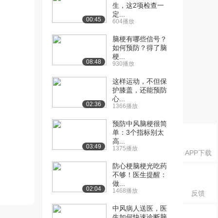
生，这2项检查一
定...
00:45
604播放
脑梗有哪些信号？
如何预防？得了脑
梗...
08:48
930播放
这样运动，不但保
护膝盖，还能预防
心...
02:36
1366播放
预防中风脑梗很简
单：3个指标别太
高...
03:49
1375播放
APP下载
防心梗脑梗光吃药
不够！医生提醒：
做...
02:04
1468播放
反馈
中风病人送医，医
生如何快速诊断脑