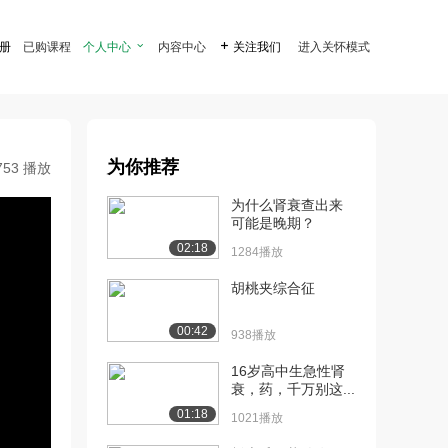
注册
已购课程
个人中心

内容中心

关注我们
进入关怀模式
为你推荐
753 播放
为什么肾衰查出来
可能是晚期？
02:18
1284播放
胡桃夹综合征
00:42
938播放
16岁高中生急性肾
衰，药，千万别这...
01:18
1021播放