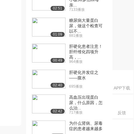
亲...
02:51
7133播放
糖尿病大量蛋白
尿，做这个检查可
以不...
01:09
881播放
肝硬化患者注意！
肝纤维化四项升
高，...
00:49
964播放
肝硬化并发症之
——腹水
02:40
695播放
APP下载
高血压出现蛋白
尿，什么原因，怎
么治...
02:42
717播放
反馈
为什么肾病、尿毒
症的患者越来越多