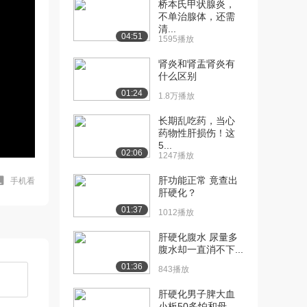
桥本氏甲状腺炎，
不单治腺体，还需
清...
04:51
1595播放
肾炎和肾盂肾炎有
什么区别
01:24
1.8万播放
长期乱吃药，当心
药物性肝损伤！这
5...
02:06
1247播放
肝功能正常 竟查出
手机看
肝硬化？
01:37
1012播放
肝硬化腹水 尿量多
腹水却一直消不下...
01:36
843播放
肝硬化男子脾大血
小板50多怕和母