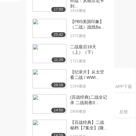
炸战：从格尔尼卡
——围攻斯大林格...
到...
655播放
17:00
1415播放
[16] 高清二战：重大事件
16:49
【PBS美国印象】
——诺曼底登陆....
（二战）战线Ba...
839播放
25:42
1371播放
[17] 高清二战：重大事件
16:51
二战最后18天
——诺曼底登陆....
（上）（下）
1032播放
11:29
1721播放
[18] 高清二战：重大事件
16:45
【纪录片】从太空
——诺曼底登陆....
看二战 / WWI...
1528播放
29:16
1164播放
APP下载
[19] 高清二战：重大事件
16:49
(百战经典)二战全记
——阿登战役.G...
录 二战前夜0...
1202播放
14:50
1806播放
反馈
[20] 高清二战：重大事件
16:52
【百战经典】二战
——阿登战役.G...
秘档【7集全】(隆...
1286播放
14:59