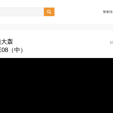

登录/
顿大轰
1
01E08（中）