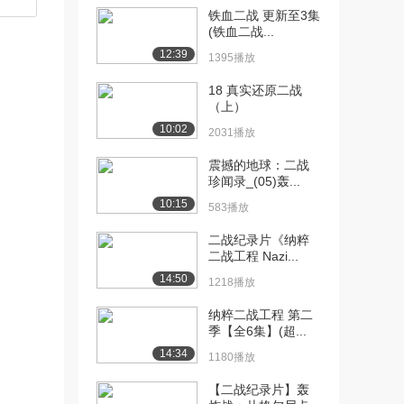
铁血二战 更新至3集
[10] 高清二战：重大事件
16:46
(铁血二战...
——中途岛海战....
12:39
1395播放
1097播放
18 真实还原二战
[11] 高清二战：重大事件
16:48
（上）
——中途岛海战....
10:02
2031播放
1370播放
震撼的地球：二战
[12] 高清二战：重大事件
16:42
珍闻录_(05)轰...
——中途岛海战....
10:15
583播放
858播放
二战纪录片《纳粹
[13] 高清二战：重大事件
16:50
二战工程 Nazi...
——围攻斯大林格...
14:50
1218播放
852播放
纳粹二战工程 第二
[14] 高清二战：重大事件
16:55
季【全6集】(超...
——围攻斯大林格...
14:34
1241播放
1180播放
【二战纪录片】轰
[15] 高清二战：重大事件
16:46