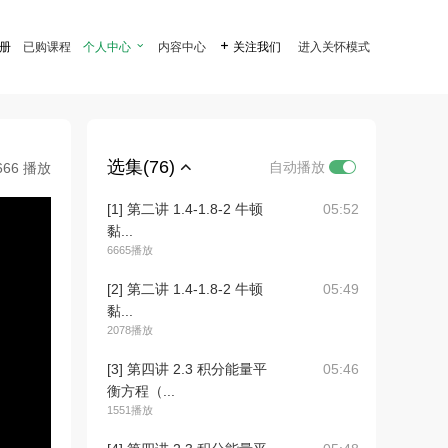
注册
已购课程
个人中心

内容中心

关注我们
进入关怀模式
选集(76)
自动播放
666 播放
[1] 第二讲 1.4-1.8-2 牛顿
05:52
黏...
6665播放
[2] 第二讲 1.4-1.8-2 牛顿
05:49
黏...
2078播放
[3] 第四讲 2.3 积分能量平
05:46
衡方程（...
1551播放