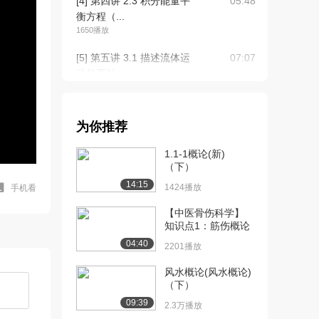
[4] 第四讲 2.3 积分能量平
05:48
衡方程（...
1650播放
[5] 第五讲 3.1 描述流体运
07:07
动的两种...
1337播放
[6] 第五讲 3.1 描述流体运
07:10
为你推荐
动的两种...
1001播放
1.1-1概论(新)
（下）
[7] 第六讲 3.3 流体微团运
09:58
14:15
动分析，...
1424播放
手机看
1511播放
【中医骨伤科学】
知识点1：筋伤概论
[8] 第七讲 3.4 平面稳态流
08:01
04:40
动与流函...
2201播放
1420播放
风水概论(风水概论)
（下）
[9] 第八讲 3.5 连续性方程
08:39
938播放
09:39
2.3万播放