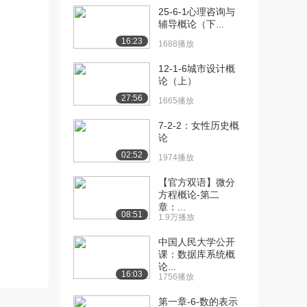
[10] 第九讲 3.6.1 运动方
05:37
25-6-1心理咨询与
程理想流...
辅导概论（下...
1699播放
16:23
1688播放
[11] 第九讲 3.6.1 运动方
05:40
12-1-6城市设计概
程理想流...
论（上）
1029播放
27:56
1665播放
[12] 第十讲 3.6.2 伯努利
05:37
7-2-2：女性历史概
方程的两...
论
1551播放
02:52
1974播放
[13] 第十讲 3.6.2 伯努利
05:39
【官方双语】微分
方程的两...
方程概论-第二
923播放
章：...
08:51
1.9万播放
[14] 第十一讲 3.7 实际流
06:35
体运动方程...
中国人民大学公开
课：数据库系统概
1411播放
论...
16:03
1756播放
[15] 第十二讲 4.1 流体运
05:25
动的两种状...
第一章-6-数的表示