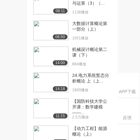
1089播放
与运算（3）（...
08:11
1138播放
[16] 第十二讲 4.1 流体运
05:26
动的两种状...
大数据计算概论第
843播放
一部分（上）
06:50
[17] 第十三讲 4.2 圆管中
1051播放
09:19
层流流动时...
机械设计概论第二
1222播放
课（下）
14:00
[18] 第十四讲 4.3.1 圆管
09:23
864播放
中湍流流...
24.电力系统暂态分
1446播放
析概论 上（上...
[19] 第十四讲 4.3.1 圆管
09:22
14:18
1809播放
APP下载
中湍流流...
【国防科技大学公
1327播放
开课：数学建模
——...
[20] 第十五讲 4.3.2 圆管
05:32
11:15
2.5万播放
反馈
中湍流流...
1153播放
【动力工程】能源
概论（上）
[21] 第十六讲 4.4 管路中
09:02