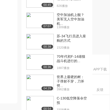
00:45
826播放
空中加油机上舰？
美军无人空中加油
机...
07:07
1309播放
苏-34飞行员进入座
舱的方式
00:38
1520播放
70年代初F-14雄猫
战斗机进行的...
00:36
1887播放
APP下载
世界上最硬的树：
子弹射不穿，刀斧
劈...
04:29
3962播放
反馈
C-130低空降落伞空
投
00:54
1508播放