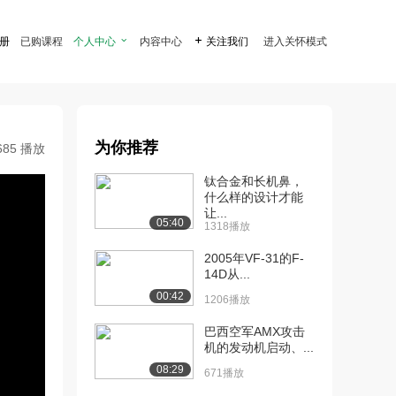
注册
已购课程
个人中心

内容中心

关注我们
进入关怀模式
为你推荐
685 播放
钛合金和长机鼻，
什么样的设计才能
让...
05:40
1318播放
2005年VF-31的F-
14D从...
00:42
1206播放
巴西空军AMX攻击
机的发动机启动、...
08:29
671播放