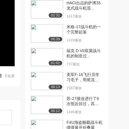
HACI出品的萨博35
龙式战斗机混...
02:32
1417播放
米格-17战斗机的一
个完整起落
00:39
1428播放
福克 D.VII双翼战斗
机的制造过...
01:02
737播放
美军F-16飞行员学
手机看
习毛子，用尾流...
00:13
1587播放
苏-27接连进行了6
次抵近掠过，其...
00:12
1496播放
F4U海盗舰载战斗机
缓缓展开折叠翼