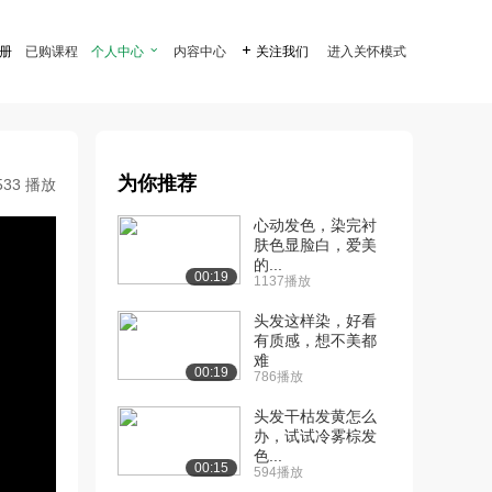
注册
已购课程
个人中心

内容中心

关注我们
进入关怀模式
为你推荐
533 播放
心动发色，染完衬
肤色显脸白，爱美
的...
00:19
1137播放
头发这样染，好看
有质感，想不美都
难
00:19
786播放
头发干枯发黄怎么
办，试试冷雾棕发
色...
00:15
594播放