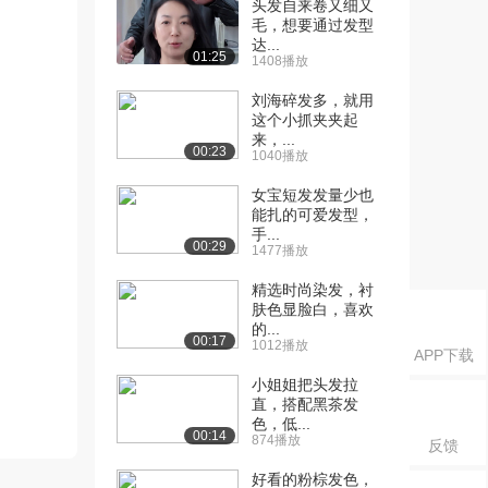
头发自来卷又细又
毛，想要通过发型
达...
01:25
1408播放
刘海碎发多，就用
这个小抓夹夹起
来，...
00:23
1040播放
女宝短发发量少也
能扎的可爱发型，
手...
00:29
1477播放
精选时尚染发，衬
肤色显脸白，喜欢
的...
00:17
1012播放
APP下载
小姐姐把头发拉
直，搭配黑茶发
色，低...
00:14
874播放
反馈
好看的粉棕发色，