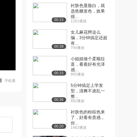
衬肤色显脸白，就
选焦糖发色，效果
很...
00:15
1261播放
女儿麻花辫这么
编，3分钟搞定还超
有...
00:39
794播放
小姐姐做个柔顺拉
直，看着好有光泽
感...
00:15
865播放
手机看
5分钟搞定上学发
型，清爽不凌乱一
整...
00:36
882播放
衬肤色的粉棕色来
了，好看有质感，
你...
00:20
1462播放