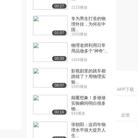
00:27
1115播放
专为男生打造的物
理外挂，为何在中
国...
01:07
1050播放
物理老师利用日常
用品做多个“神奇”...
00:30
1424播放
影视剧里的跳车都
跳错了？用物理实
验...
08:07
1565播放
APP下载
颠覆想象！多做做
实验瞬间明白很多
物...
00:16
943播放
反馈
张朝阳：这四年物
理水平很大提升人
生...