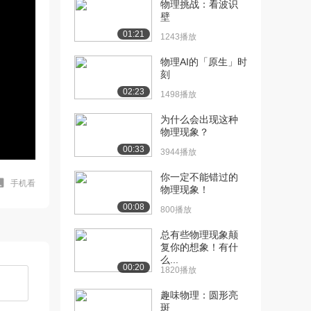
物理挑战：看波识
壁
01:21
1243播放
物理AI的「原生」时
刻
02:23
1498播放
为什么会出现这种
物理现象？
00:33
3944播放
你一定不能错过的
手机看
物理现象！
00:08
800播放
总有些物理现象颠
复你的想象！有什
么...
00:20
1820播放
趣味物理：圆形亮
斑