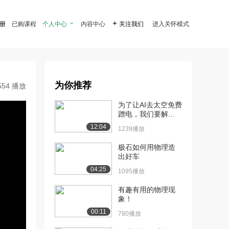
注册
已购课程
个人中心

内容中心

关注我们
进入关怀模式
为你推荐
554 播放
为了让AI去太空免费
蹭电，我们要解...
12:04
1239播放
极石如何用物理造
出好车
04:25
1095播放
有趣有用的物理现
象！
00:11
780播放