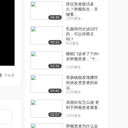
癌症患者能活多
久？肿瘤医生：关
键看...
06:46
1352播放
乳腺癌内分泌治疗
药，可以停两天
吗？
00:32
603播放
睡眠门诊来了个80
岁肿瘤患者，“十...
02:32
1330播放
手机看
胃肠镜能发现哪些
疾病改变患者的命
运...
03:42
1128播放
亲朋好友怎么做 更
利于肿瘤患者康复...
02:07
1505播放
肿瘤患者为什么会