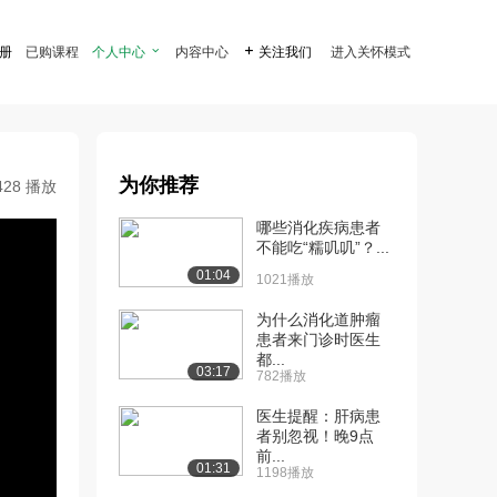
注册
已购课程
个人中心

内容中心

关注我们
进入关怀模式
为你推荐
428 播放
哪些消化疾病患者
不能吃“糯叽叽”？...
01:04
1021播放
为什么消化道肿瘤
患者来门诊时医生
都...
03:17
782播放
医生提醒：肝病患
者别忽视！晚9点
前...
01:31
1198播放