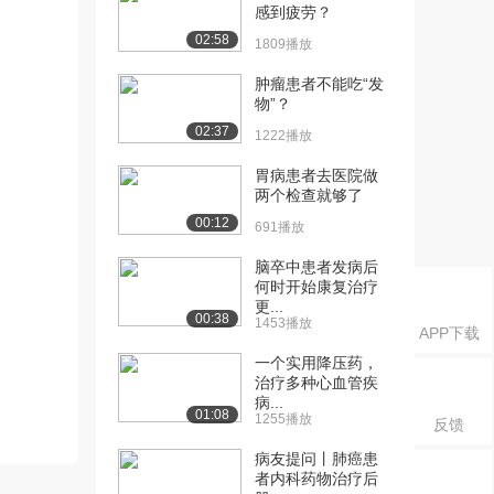
感到疲劳？
02:58
1809播放
肿瘤患者不能吃“发
物”？
02:37
1222播放
胃病患者去医院做
两个检查就够了
00:12
691播放
脑卒中患者发病后
何时开始康复治疗
更...
00:38
1453播放
APP下载
一个实用降压药，
治疗多种心血管疾
病...
01:08
1255播放
反馈
病友提问丨肺癌患
者内科药物治疗后