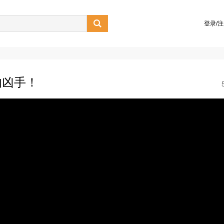

登录/
的凶手！