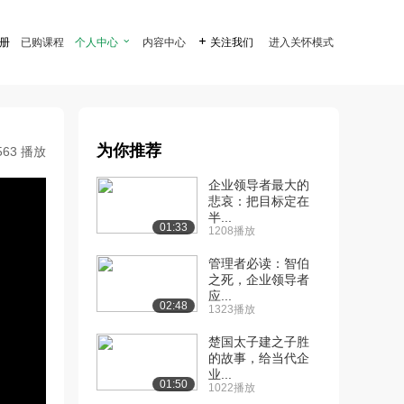
注册
已购课程
个人中心

内容中心

关注我们
进入关怀模式
为你推荐
563 播放
企业领导者最大的
悲哀：把目标定在
半...
01:33
1208播放
管理者必读：智伯
之死，企业领导者
应...
02:48
1323播放
楚国太子建之子胜
的故事，给当代企
业...
01:50
1022播放