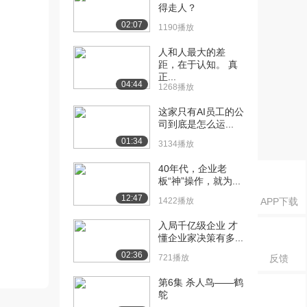
得走人？
02:07
1190播放
人和人最大的差
距，在于认知。 真
正...
04:44
1268播放
这家只有AI员工的公
司到底是怎么运...
01:34
3134播放
40年代，企业老
板“神”操作，就为...
12:47
1422播放
APP下载
入局千亿级企业 才
懂企业家决策有多...
02:36
721播放
反馈
第6集 杀人鸟——鹤
鸵