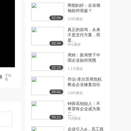
商朝妇好：企业领
袖如何借鉴？
02:04
1090播放
真正的咨询，从来
不是交付方案，而
是...
02:34
961播放
周炜：新局势下中
国企业如何突围
22:15
1.1万播放
手机
乔治·库尔茨用危机
看
教会企业修复信任
05:02
1365播放
钟薛高创始人：不
希望有企业成为第
二...
00:21
716播放
企业引入ai，员工就