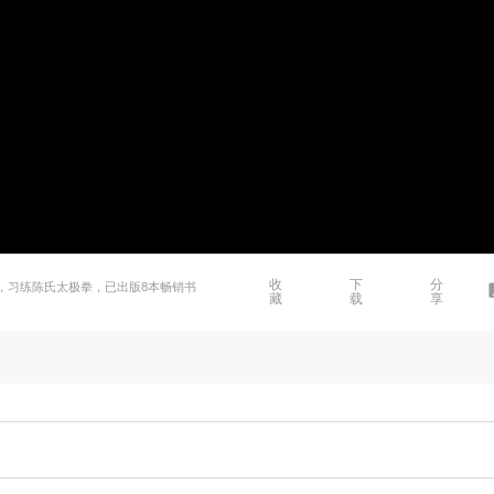
收
下
分
》，习练陈氏太极拳，已出版8本畅销书
藏
载
享