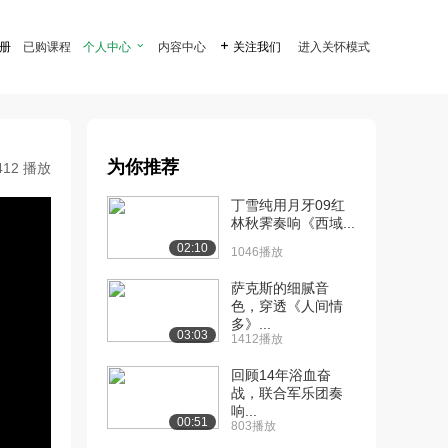
注册
已购课程
个人中心

内容中心

关注我们
进入关怀模式
为你推荐
412 播放
丁雪纯用月牙09红
林秋霁奏响《西域...
02:10
1046播放
萨克斯的细腻音
色，穿透《人间情
多》...
03:03
1412播放
回顾14年浴血奋
战，联合军乐团奏
响...
00:51
803播放