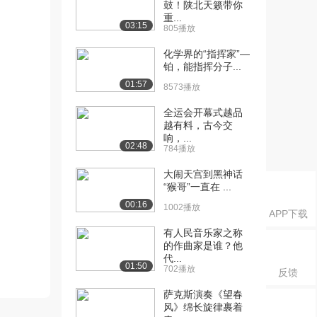
鼓！陕北天籁带你
重...
03:15
805播放
化学界的“指挥家”—
铂，能指挥分子...
01:57
8573播放
全运会开幕式越品
越有料，古今交
响，...
02:48
784播放
大闹天宫到黑神话
“猴哥”一直在 ...
00:16
1002播放
APP下载
有人民音乐家之称
的作曲家是谁？他
代...
01:50
702播放
反馈
萨克斯演奏《望春
风》绵长旋律裹着