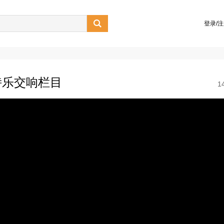

登录/
诗乐交响栏目
1