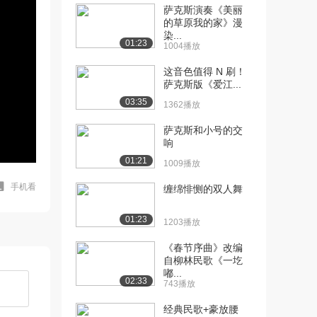
萨克斯演奏《美丽
的草原我的家》漫
染...
01:23
1004播放
这音色值得 N 刷！
萨克斯版《爱江...
03:35
1362播放
萨克斯和小号的交
响
01:21
1009播放
手机看
缠绵悱恻的双人舞
01:23
1203播放
《春节序曲》改编
自柳林民歌《一圪
嘟...
02:33
743播放
经典民歌+豪放腰