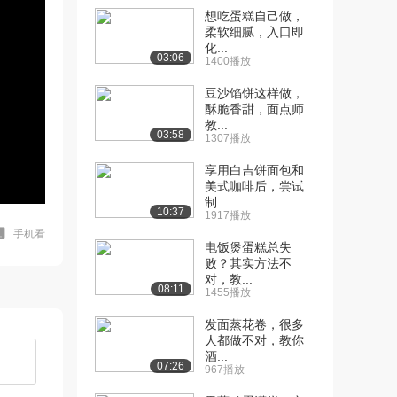
想吃蛋糕自己做，
柔软细腻，入口即
化...
03:06
1400播放
豆沙馅饼这样做，
酥脆香甜，面点师
教...
03:58
1307播放
享用白吉饼面包和
美式咖啡后，尝试
制...
10:37
1917播放
手机看
电饭煲蛋糕总失
败？其实方法不
对，教...
08:11
1455播放
发面蒸花卷，很多
人都做不对，教你
酒...
07:26
967播放