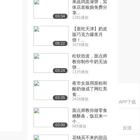
果蔬鸡蛋灌饼，实
体店老板娘免费分
享...
03:34
1381播放
【逛吃天津】奶皮
版巧克力爆浆月
饼！...
08:22
1678播放
松软劲道，面点师
教你制作牛奶无油
饼...
03:24
1135播放
夜市女孩用面粉和
酸奶做成了网红美
食...
03:35
2426播放
APP下载
面点师教你做零食
糖酥条，饭后来一
个...
03:00
985播放
反馈
花钱买不来的甜品