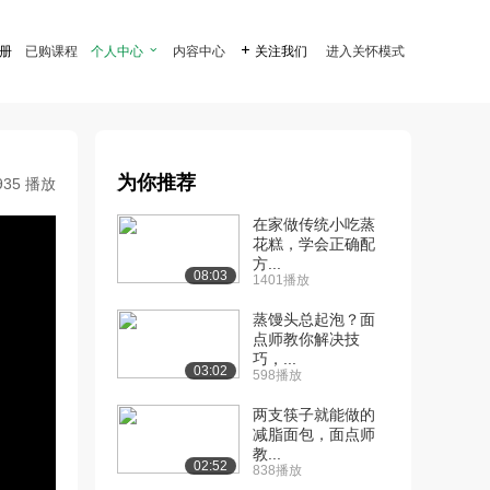
注册
已购课程
个人中心

内容中心

关注我们
进入关怀模式
为你推荐
935 播放
在家做传统小吃蒸
花糕，学会正确配
方...
08:03
1401播放
蒸馒头总起泡？面
点师教你解决技
巧，...
03:02
598播放
两支筷子就能做的
减脂面包，面点师
教...
02:52
838播放