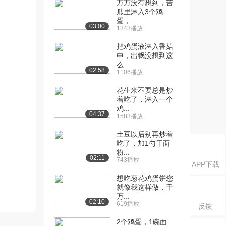
万万没有想到，苦
瓜里淋入3个鸡
蛋，...
03:00
1343播放
把鸡蛋液淋入香菇
中，出锅没想到这
么...
02:58
1106播放
花生米不要总是炒
着吃了，淋入一个
鸡...
04:37
1583播放
土豆以后别再炒着
吃了，加1勺干面
粉...
02:11
743播放
APP下载
想吃葱花鸡蛋饼您
就像我这样做，千
万...
02:10
619播放
反馈
2个鸡蛋，1碗面