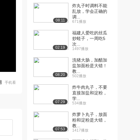
炸丸子时调料不能
乱放，学会正确的
调...
08:11
671播放
福建人爱吃的丝瓜
炒蛏子，一周吃5
次...
02:19
1497播放
洗猪大肠，加醋加
盐加面粉是大错！
教...
08:20
502播放
手机看
炸牛肉丸子，不要
直接加盐和淀粉，
学...
07:29
534播放
炸萝卜丸子，放面
粉和淀粉是大错，
教...
07:53
1417播放