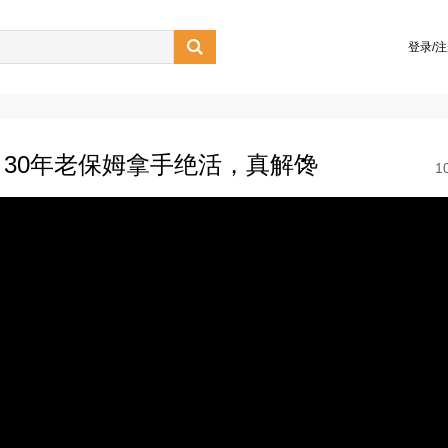

登录/
30年老保姆拿手绝活，真解馋
1