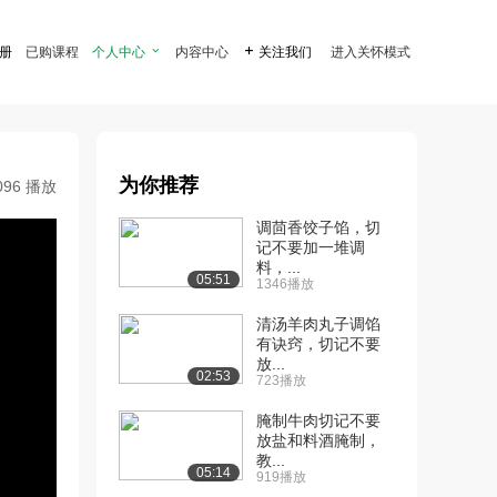
注册
已购课程
个人中心

内容中心

关注我们
进入关怀模式
为你推荐
096 播放
调茴香饺子馅，切
记不要加一堆调
料，...
05:51
1346播放
清汤羊肉丸子调馅
有诀窍，切记不要
放...
02:53
723播放
腌制牛肉切记不要
放盐和料酒腌制，
教...
05:14
919播放