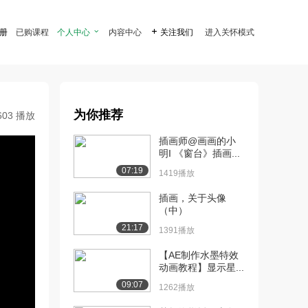
注册
已购课程
个人中心

内容中心

关注我们
进入关怀模式
为你推荐
603 播放
插画师@画画的小
明I 《窗台》插画...
07:19
1419播放
插画，关于头像
（中）
21:17
1391播放
【AE制作水墨特效
动画教程】显示星...
09:07
1262播放