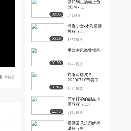
梦幻绚烂插画上色 -
BGM - ...
02:06
541播放
蝴蝶少女-水彩插画
教程（上）
05:19
1837播放
手绘古风商业插画
01:09
1477播放
刘雨昕橡皮章
手机看
20200716节奏病...
01:46
1014播放
简单好学的甜品插
画教程（上）
11:47
2115播放
插画常见难题解析
讲解（中）