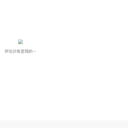
评论沙发是我的～