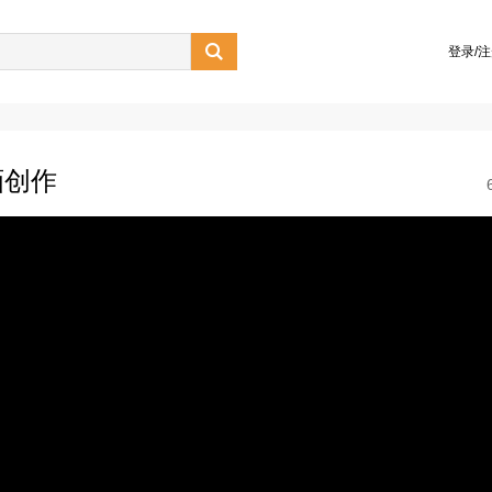

登录/
画创作