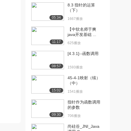
8.3 指针的运算
[10] 模块一 第3讲 程序开
07:43
（下）
发和执行过程...
05:34
1667播放
564播放
【中软名师于爽
[11] 模块一 第3讲 程序开
07:39
java开发基础 ...
发和执行过程...
11:17
625播放
767播放
[4.3.1]--函数调用
[12] 模块一 第4讲 计算机
07:08
系统层次结构...
08:57
1593播放
1406播放
45-4-1映射（续）
[13] 模块一 第4讲 计算机
09:48
（中）
系统层次结构...
15:02
1541播放
678播放
指针作为函数调用
[14] 模块一 第4讲 计算机
09:49
的参数
系统层次结构...
09:30
1055播放
706播放
尚硅谷_JNI_Java
[15] 模块一 第5讲 本课程
08:12