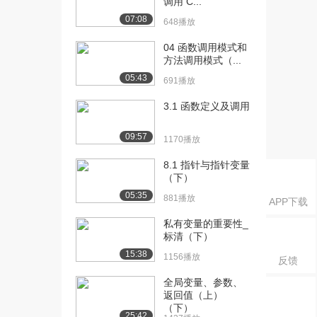
调用 C...
的主要学习内...
07:08
1308播放
648播放
[16] 模块一 第5讲 本课程
08:08
04 函数调用模式和
方法调用模式（...
的主要学习内...
1518播放
05:43
691播放
[17] 模块二 第1讲 数制和
09:11
3.1 函数定义及调用
编码（1）（...
1071播放
09:57
1170播放
[18] 模块二 第1讲 数制和
09:07
8.1 指针与指针变量
编码（1）（...
（下）
1031播放
05:35
881播放
APP下载
[19] 模块二 第1讲 数制和
09:56
私有变量的重要性_
编码（2）（...
标清（下）
1119播放
15:38
1156播放
反馈
[20] 模块二 第1讲 数制和
09:53
全局变量、参数、
编码（2）（...
返回值（上）
1029播放
（下）
25:42