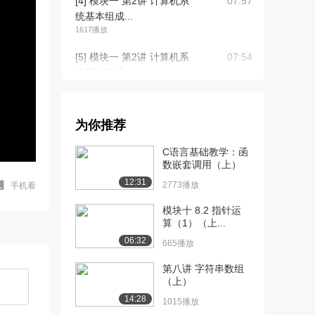
[4] 模块一 第2讲 计算机系
07:57
统基本组成...
1617播放
[5] 模块一 第2讲 计算机系
07:54
统基本组成...
802播放
[6] 模块一 第2讲 计算机系
09:36
为你推荐
统基本组成...
900播放
C语言基础教学：函
数嵌套调用（上）
[7] 模块一 第2讲 计算机系
09:33
12:31
统基本组成...
2773播放
手机看
557播放
模块十 8.2 指针运
算（1）（上...
[8] 模块一 第3讲 程序开发
08:02
06:32
和执行过程...
665播放
1336播放
第八讲 字符串数组
（上）
[9] 模块一 第3讲 程序开发
08:03
和执行过程...
14:28
1015播放
535播放