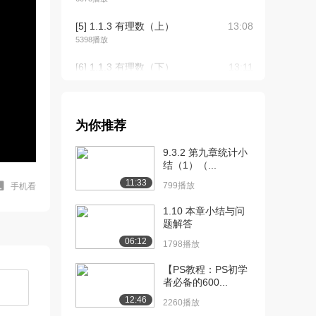
[5] 1.1.3 有理数（上）
13:08
5398播放
[6] 1.1.3 有理数（下）
13:11
8773播放
[7] 1.1.4 实数（上）
17:03
4935播放
为你推荐
[8] 1.1.4 实数（中）
17:15
9.3.2 第九章统计小
3477播放
结（1）（...
11:33
799播放
手机看
[9] 1.1.4 实数（下）
17:00
3310播放
1.10 本章小结与问
题解答
[10] 1.1.5 十进制小数
07:35
06:12
1798播放
（上）
2825播放
【PS教程：PS初学
者必备的600...
[11] 1.1.5 十进制小数
07:38
12:46
（下）
2260播放