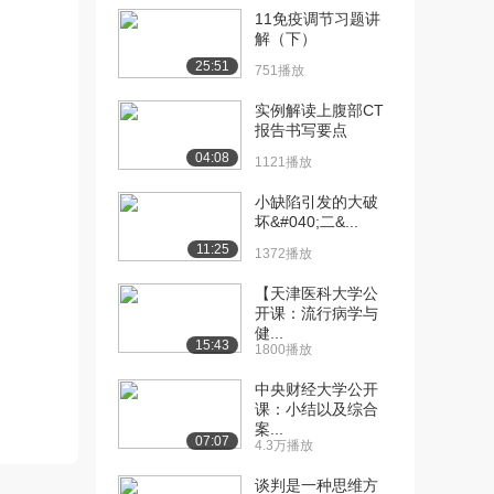
2197播放
11免疫调节习题讲
解（下）
[12] 1.2.1数列极限的定义
10:10
25:51
（上）
751播放
5074播放
实例解读上腹部CT
报告书写要点
[13] 1.2.1数列极限的定义
10:17
（中）
04:08
1121播放
3810播放
小缺陷引发的大破
[14] 1.2.1数列极限的定义
10:13
坏&#040;二&...
（下）
11:25
1372播放
3826播放
【天津医科大学公
[15] 1.2.2 收敛数列的性质
13:10
开课：流行病学与
（上）含...
健...
15:43
1800播放
3864播放
中央财经大学公开
[16] 1.2.2 收敛数列的性质
13:20
课：小结以及综合
（上）含...
案...
07:07
3047播放
4.3万播放
[17] 1.2.2 收敛数列的性质
13:02
谈判是一种思维方