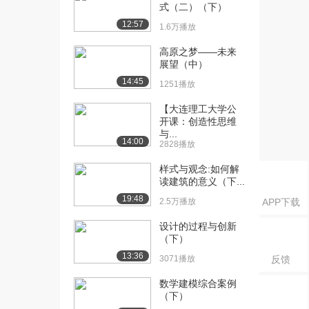
式（二）（下）
（上）含...
2808播放
12:57
1.6万播放
[18] 1.2.3 收敛数列的性质
16:48
高原之梦——未来
（下）（...
展望（中）
2876播放
14:45
1251播放
[19] 1.2.3 收敛数列的性质
16:51
【大连理工大学公
（下）（...
开课：创造性思维
3130播放
与...
14:00
2828播放
[20] 1.2.3 收敛数列的性质
16:40
样式与观念:如何解
（下）（...
读建筑的意义（下...
2814播放
19:48
2.5万播放
APP下载
[21] 1.2.4 收敛数列举例
11:01
设计的过程与创新
（上）
（下）
2756播放
13:36
3071播放
反馈
[22] 1.2.4 收敛数列举例
11:03
数学建模综合案例
（下）
（下）
2890播放