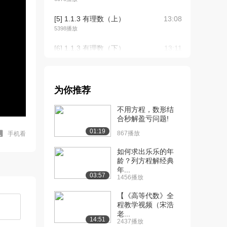
[5] 1.1.3 有理数（上）
13:08
5398播放
[6] 1.1.3 有理数（下）
13:11
8773播放
[7] 1.1.4 实数（上）
17:03
4935播放
为你推荐
[8] 1.1.4 实数（中）
17:15
不用方程，数形结
3477播放
合秒解盈亏问题!
01:19
867播放
手机看
[9] 1.1.4 实数（下）
17:00
3310播放
如何求出乐乐的年
龄？列方程解经典
[10] 1.1.5 十进制小数
07:35
年...
03:57
（上）
1456播放
2825播放
【《高等代数》全
程教学视频（宋浩
[11] 1.1.5 十进制小数
07:38
老...
（下）
14:51
2437播放