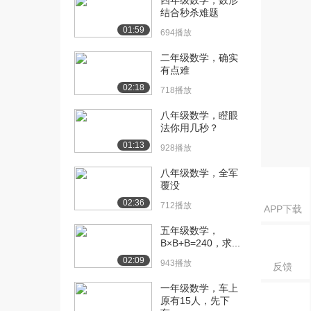
四年级数学，数形
（上）含...
结合秒杀难题
2808播放
01:59
694播放
[18] 1.2.3 收敛数列的性质
16:48
二年级数学，确实
（下）（...
有点难
2876播放
02:18
718播放
[19] 1.2.3 收敛数列的性质
16:51
八年级数学，瞪眼
（下）（...
法你用几秒？
3130播放
01:13
928播放
[20] 1.2.3 收敛数列的性质
16:40
八年级数学，全军
（下）（...
覆没
2814播放
02:36
712播放
APP下载
[21] 1.2.4 收敛数列举例
11:01
五年级数学，
（上）
B×B+B=240，求...
2756播放
02:09
943播放
反馈
[22] 1.2.4 收敛数列举例
11:03
（下）
一年级数学，车上
原有15人，先下
2890播放