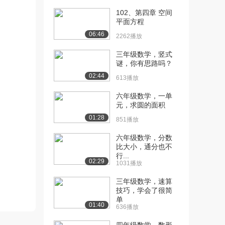
2197播放
102、第四章 空间
[12] 1.2.1数列极限的定义
10:10
平面方程
（上）
06:46
2262播放
5074播放
三年级数学，竖式
[13] 1.2.1数列极限的定义
10:17
谜，你有思路吗？
（中）
02:44
613播放
3810播放
六年级数学，一单
[14] 1.2.1数列极限的定义
10:13
元，求圆的面积
（下）
01:28
851播放
3826播放
六年级数学，分数
[15] 1.2.2 收敛数列的性质
13:10
比大小，通分也不
（上）含...
行...
02:29
3864播放
1031播放
[16] 1.2.2 收敛数列的性质
13:20
三年级数学，速算
技巧，学会了很简
（上）含...
单
3047播放
01:40
636播放
[17] 1.2.2 收敛数列的性质
13:02