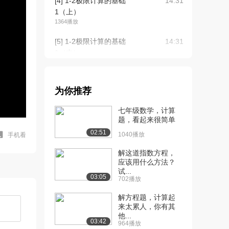
[4] 1-2极限计算的基础
14:31
1（上）
1364播放
[5] 1-2极限计算的基础
14:31
1（中）
1427播放
[6] 1-2极限计算的基础
14:31
为你推荐
1（下）
1476播放
七年级数学，计算
题，看起来很简单
[7] 1-3极限计算的基础
14:40
02:51
2（上）
1040播放
手机看
1318播放
解这道指数方程，
应该用什么方法？
[8] 1-3极限计算的基础
14:48
试...
2（中）
03:05
702播放
1210播放
解方程题，计算起
[9] 1-3极限计算的基础
14:39
来太累人，你有其
他...
2（下）
03:42
964播放
823播放