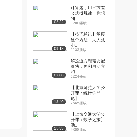
计算题，用平方差
[10] 1-4极限计算的基础
12:16
公式找规律，你想
3（上）
到...
03:32
1076播放
1286播放
【技巧总结】掌握
[11] 1-4极限计算的基础
12:19
这个方法，大大减
3（中）
少...
954播放
09:18
1133播放
[12] 1-4极限计算的基础
12:17
解这道方程需要配
3（下）
凑法，再利用立方
和...
753播放
03:00
1224播放
[13] 1-5无穷小量与数列极
14:07
【北京师范大学公
限计算（上）
开课：统计学导
818播放
论】...
13:40
2665播放
[14] 1-5无穷小量与数列极
14:12
【上海交通大学公
限计算（中）
开课：数学之旅】
1300播放
函...
15:33
9308播放
[15] 1-5无穷小量与数列极
14:11