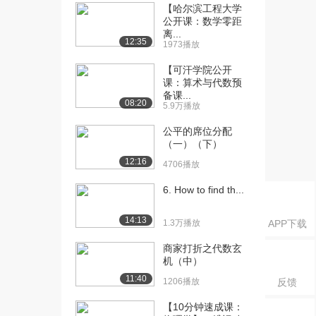
限计算（下）
【哈尔滨工程大学
1290播放
公开课：数学零距
离...
12:35
1973播放
[16] 1-6函数的连续点与间
13:07
断点（上）
【可汗学院公开
926播放
课：算术与代数预
备课...
[17] 1-6函数的连续点与间
13:10
08:20
5.9万播放
断点（中）
公平的席位分配
707播放
（一）（下）
[18] 1-6函数的连续点与间
13:01
12:16
4706播放
断点（下）
1313播放
6. How to find th...
[19] 2-1导数与微分的概念
13:41
14:13
1.3万播放
APP下载
（上）
1156播放
商家打折之代数玄
机（中）
[20] 2-1导数与微分的概念
13:43
11:40
1206播放
反馈
（中）
763播放
【10分钟速成课：