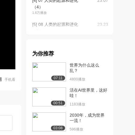
[4] 07 人类的起源和进化
23:07
（4）
1.6万播放
[5] 08 人类的起源和进化
23:23
（5）
1.6万播放
[6] 09 人类的起源和进化
24:16
为你推荐
（6）
1.6万播放
世界为什么这么
乱？
[7] 10 古埃及文明（1）
22:17
07:11
1.9万播放
4800播放
手机看
[8] 11 古埃及文明（2）
活在AI世界里，这好
24:07
哇！
1.6万播放
00:51
1183播放
[9] 12 古埃及文明（3）
22:27
9078播放
2030年，成为世界
一流！
[10] 13 古埃及文明（4）
24:21
03:08
596播放
9249播放