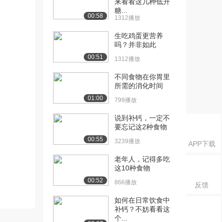
来看看这几种低升
糖...
00:58
1312播放
生吃鸡蛋更营养
吗？并非如此
00:51
1312播放
不同食物在你胃里
所需的消化时间
01:00
799播放
说到补钙，一定不
要忘记这2种食物
00:55
3239播放
APP下载
老年人，记得多吃
这10种食物
00:52
866播放
反馈
如何在日常饮食中
补钙？不妨看看这
个...