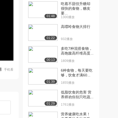
吃着不甜但升糖却
很快的食物，糖友
要...
01:48
1300播放
高嘌呤食物大排行
01:22
932播放
多吃7种混搭食物，
高饱腹高纤维高蛋...
00:13
1809播放
手机看
6种食物，每天要吃
够，饮食才满60...
01:39
1855播放
低脂饮食的危害 营
养师劝你别只吃蔬...
01:29
1761播放
营养健康吃水果！