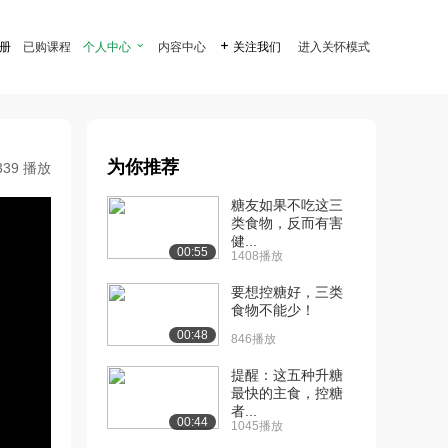
注册
已购课程
个人中心

内容中心

关注我们
进入关怀模式
为你推荐
339 播放
糖友如果不吃这三
类食物，反而有害
健...
00:55
1408播放
要想控糖好，三类
食物不能少！
00:48
846播放
提醒：这五种升糖
最快的主食，控糖
者...
00:44
1045播放