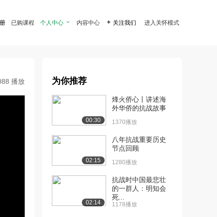
注册
已购课程
个人中心

内容中心

关注我们
进入关怀模式
为你推荐
088 播放
烽火侨心丨讲述海
外华侨的抗战故事
00:30
1370播放
八年抗战重要历史
节点回顾
02:15
1280播放
抗战时中国最悲壮
的一群人：明知会
死...
02:14
1178播放