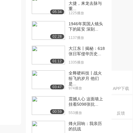
大捷，来龙去脉与
重...
05:34
1225播放
1946年英国人镜头
下的延安 深刻...
02:28
1137播放
大江东丨揭秘：618
张日军侵华历史...
01:12
1335播放
全释硬科技丨战火
纷飞的岁月 他们
是...
03:47
974播放
APP下载
震撼人心 这面墙上
挂着5098张抗...
00:59
553播放
反馈
烽火回响：我亲历
的抗战