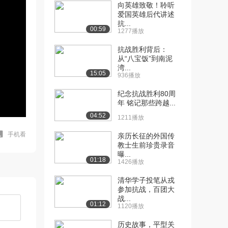
向英雄致敬！聆听
爱国英雄后代讲述
抗...
00:59
1277播放
抗战胜利背后：
从“八宝饭”到南泥
湾...
15:05
936播放
纪念抗战胜利80周
年 铭记那些跨越...
04:52
1211播放
手机看
亲历长征的外国传
教士生前珍贵录音
曝...
01:18
1426播放
清华学子投笔从戎
参加抗战，百团大
战...
01:12
1120播放
历史故事，平型关