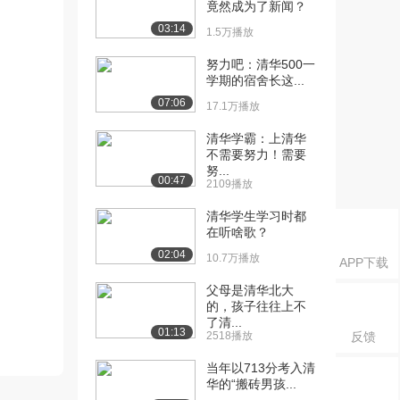
竟然成为了新闻？
03:14
1.5万播放
努力吧：清华500一
学期的宿舍长这...
07:06
17.1万播放
清华学霸：上清华
不需要努力！需要
努...
00:47
2109播放
清华学生学习时都
在听啥歌？
02:04
10.7万播放
APP下载
父母是清华北大
的，孩子往往上不
了清...
01:13
2518播放
反馈
当年以713分考入清
华的“搬砖男孩...