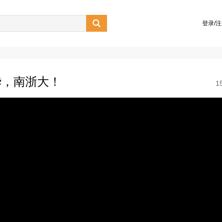

登录/
华，南浙大！
1