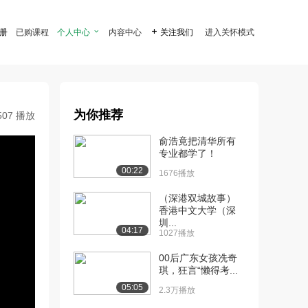
注册
已购课程
个人中心

内容中心

关注我们
进入关怀模式
为你推荐
507 播放
俞浩竟把清华所有
专业都学了！
00:22
1676播放
（深港双城故事）
香港中文大学（深
圳...
04:17
1027播放
00后广东女孩冼奇
琪，狂言“懒得考...
05:05
2.3万播放