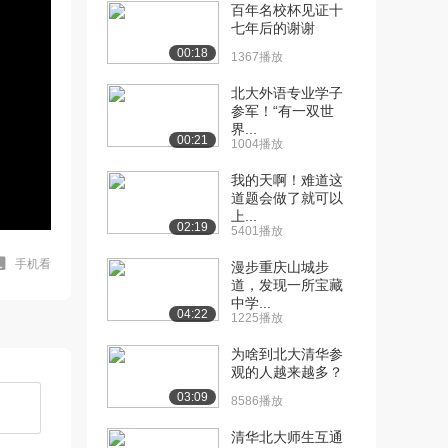
百年名校杯见证十
七年后的谢谢
00:18
1367播放
北大外语专业学子
参军！“有一双世
界...
00:21
1004播放
我的天啊！难道这
道题会做了就可以
上...
02:19
5401播放
手机看
漫步重庆山城步
道，发现一所宝藏
中学...
04:22
1225播放
为啥到北大清华参
观的人越来越多？
03:09
8586播放
清华北大师生互通