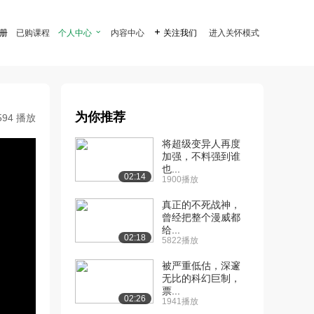
注册
已购课程
个人中心

内容中心

关注我们
进入关怀模式
为你推荐
594 播放
将超级变异人再度
加强，不料强到谁
也...
02:14
1900播放
真正的不死战神，
曾经把整个漫威都
给...
02:18
5822播放
被严重低估，深邃
无比的科幻巨制，
票...
02:26
1941播放