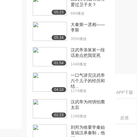
爱过卫子夫？
05:23
694播放
大秦第一丞相——
李斯
05:34
3550播放
汉武帝亲舅舅一段
话差点把我笑死
01:54
1448播放
一口气讲完汉武帝
六个儿子的经历和
结...
04:10
1174播放
APP下载
汉武帝为何惧怕窦
太后
02:23
1198播放
反馈
刘邦为啥要学秦始
皇搞汉承秦制，他