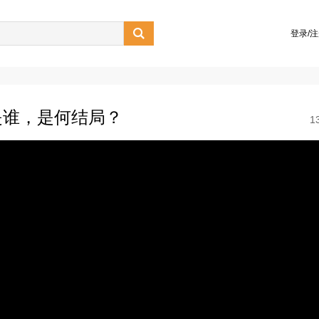

登录/
是谁，是何结局？
1