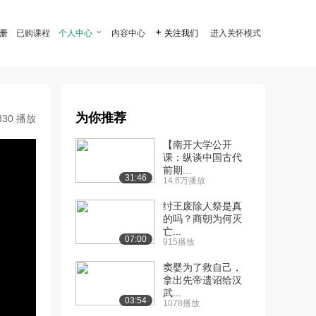
注册
已购课程
个人中心

内容中心

关注我们
进入关怀模式
为你推荐
330 播放
【南开大学公开
课：纵谈中国古代
前期...
31:46
14.6万播放
纣王废除人祭是真
的吗？商朝为何灭
亡...
07:00
915播放
窦婴为了救自己，
拿出先帝遗诏给汉
武...
03:54
1078播放