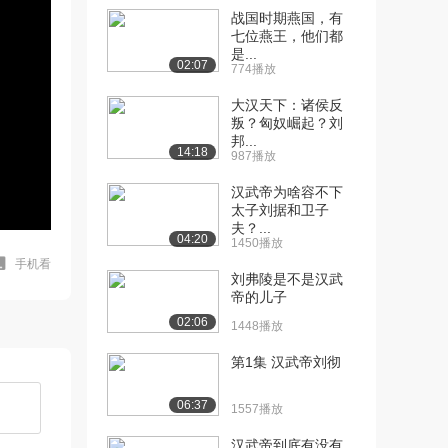
战国时期燕国，有
七位燕王，他们都
是...
02:07
774播放
大汉天下：诸侯反
叛？匈奴崛起？刘
邦...
14:18
987播放
汉武帝为啥容不下
太子刘据和卫子
夫？...
04:20
1450播放
手机看
刘弗陵是不是汉武
帝的儿子
02:06
1448播放
第1集 汉武帝刘彻
06:37
1557播放
汉武帝到底有没有