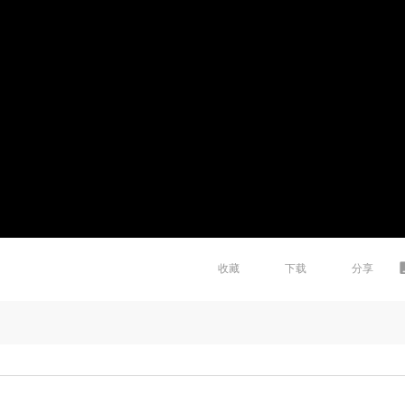
收藏
下载
分享