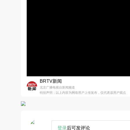
BRTV新闻
北京广播电视台新闻频道
特别声明：以上内容为网络用户上传发布，仅代表该用户观点
登录
后可发评论