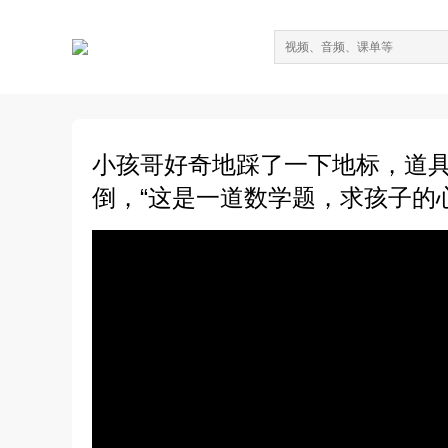
小孩哥好奇地踩了一下地标，道
倒，“这是一道数学题，求孩子的心