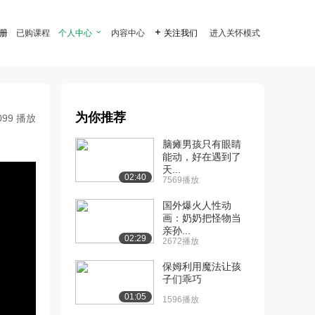
注册
已购课程
个人中心

内容中心

关注我们
进入关怀模式
为你推荐
099 播放
脑瘫男孩只有眼睛
能动，好在遇到了
天...
02:40
7569播放
国外爆火人性动
画：奶奶把怪物当
亲孙...
02:29
2672播放
保姆利用魔法让孩
子们乖巧
01:05
1596播放