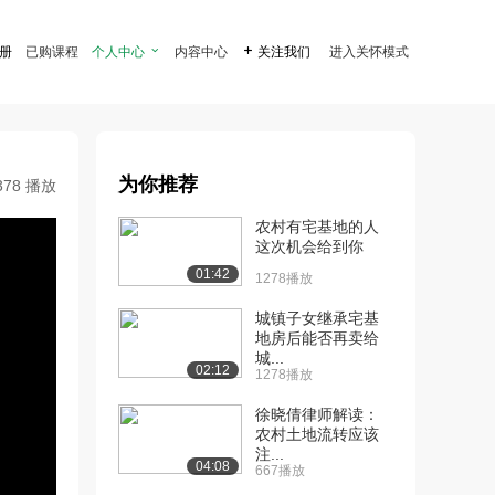
注册
已购课程
个人中心

内容中心

关注我们
进入关怀模式
为你推荐
378 播放
农村有宅基地的人
这次机会给到你
01:42
1278播放
城镇子女继承宅基
地房后能否再卖给
城...
02:12
1278播放
徐晓倩律师解读：
农村土地流转应该
注...
04:08
667播放