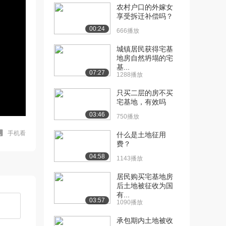
农村户口的外嫁女
享受拆迁补偿吗？
00:24
666播放
城镇居民获得宅基
地房自然坍塌的宅
基...
07:27
1288播放
只买二层的房不买
宅基地，有效吗
03:46
750播放
手机看
什么是土地征用
费？
04:58
1143播放
居民购买宅基地房
后土地被征收为国
有...
03:57
1090播放
承包期内土地被收