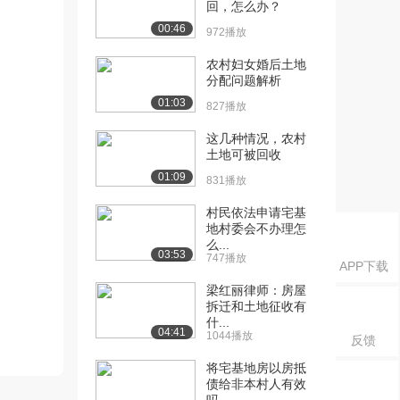
回，怎么办？
00:46
972播放
农村妇女婚后土地
分配问题解析
01:03
827播放
这几种情况，农村
土地可被回收
01:09
831播放
村民依法申请宅基
地村委会不办理怎
么...
03:53
747播放
APP下载
梁红丽律师：房屋
拆迁和土地征收有
什...
04:41
1044播放
反馈
将宅基地房以房抵
债给非本村人有效