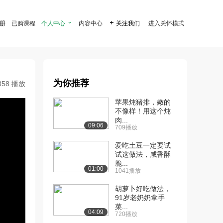
注册
已购课程
个人中心

内容中心

关注我们
进入关怀模式
为你推荐
858 播放
苹果炖猪排，嫩的
不像样！用这个炖
肉...
09:06
709播放
爱吃土豆一定要试
试这做法，咸香酥
脆...
01:00
1041播放
胡萝卜好吃做法，
91岁老奶奶拿手
菜...
04:09
720播放