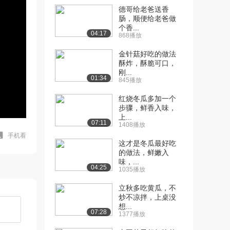
德哥给老爸送香
肠，顺便给老爸做
个香...
04:17
868播放
金针菇好吃的做法
酥炸，酥脆可口，
刚...
01:34
845播放
红烧冬瓜多加一个
步骤，鲜香入味，
上...
07:11
1408播放
手机看
这才是冬瓜最好吃
的做法，鲜嫩入
味，...
04:25
1035播放
立秋多吃黄瓜，不
炒不凉拌，上桌没
想...
07:28
1377播放