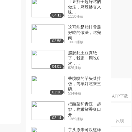
土豆茄子超好吃的
做法，麻辣酥香入
味...
04:11
1110播放
这可能是腊排骨最
好吃的做法，吃完
肉...
02:58
1002播放
腊肠配土豆真绝
了，我家一周吃6
次，...
04:01
926播放
香喷喷的芋头菜拌
饭，简单好吃来三
碗...
01:36
534播放
APP下载
把酸菜和青豆一起
炒，脆嫩鲜香爽口
开...
02:14
1369播放
反馈
芋头原来可以这样