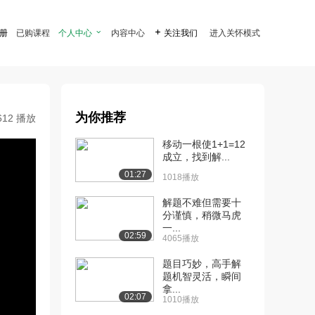
注册
已购课程
个人中心

内容中心

关注我们
进入关怀模式
为你推荐
612 播放
移动一根使1+1=12
成立，找到解...
01:27
1018播放
解题不难但需要十
分谨慎，稍微马虎
一...
02:59
4065播放
题目巧妙，高手解
题机智灵活，瞬间
拿...
02:07
1010播放