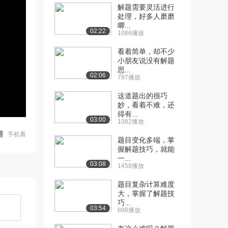
解题需要灵活进行
处理，好多人磨磨
唧...
02:22
1086播放
看着简单，却不少
小朋友说没有解题
思...
02:06
797播放
这道题出的很巧
妙，看着不难，还
得有...
03:00
1082播放
手机看
题目变化多端，掌
握解题技巧，就能
一...
03:08
1458播放
题目复杂计算难度
大，掌握了解题技
巧...
03:54
898播放