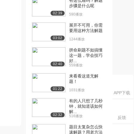
有这么难吗？解题
步骤是什么呢
02:39
590播放
展开不可用，你需
要用这种方法解题
03:02
1244播放
拼命刷题不如搞懂
这一题，学会技巧
好...
02:40
559播放
来看看这道无解
题！
01:22
1031播放
APP下载
有的人只想了几秒
钟，就知道该如何
解...
02:32
516播放
反馈
题目太复杂怎么快
速解题？用老方法