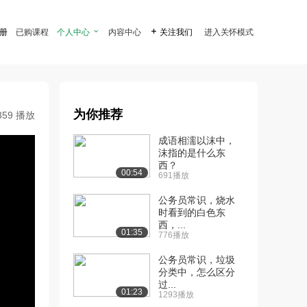
注册
已购课程
个人中心

内容中心

关注我们
进入关怀模式
为你推荐
359 播放
成语相濡以沫中，
沫指的是什么东
西？
00:54
691播放
公务员常识，烧水
时看到的白色东
西，...
01:35
776播放
公务员常识，垃圾
分类中，怎么区分
过...
01:23
1293播放