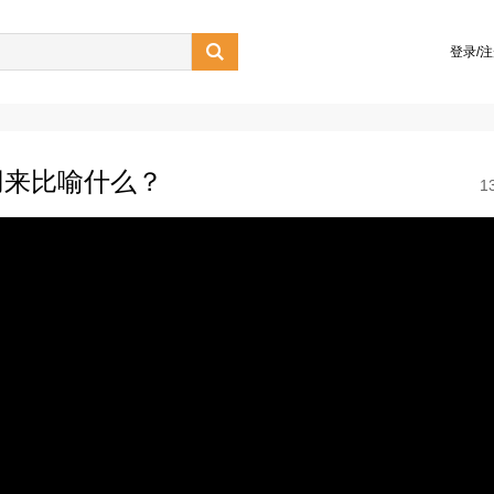

登录/
用来比喻什么？
1