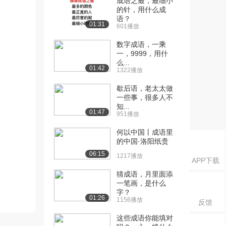
成语之最，最细小
的针，用什么成
语？
01:31
601播放
数字成语，一乘
一，9999，用什
么...
01:42
1322播放
歇后语，老太太做
一些事，很多人不
知...
01:47
951播放
何以中国丨成语里
的中国·洛阳纸贵
06:15
1217播放
APP下载
猜成语，月里面添
一笔画，是什么
字？
01:26
1156播放
反馈
这些成语你能填对