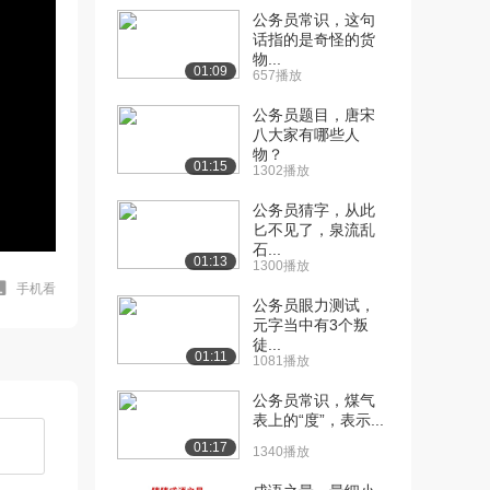
公务员常识，这句
话指的是奇怪的货
物...
01:09
657播放
公务员题目，唐宋
八大家有哪些人
物？
01:15
1302播放
公务员猜字，从此
匕不见了，泉流乱
石...
01:13
1300播放
手机看
公务员眼力测试，
元字当中有3个叛
徒...
01:11
1081播放
公务员常识，煤气
表上的“度”，表示...
01:17
1340播放