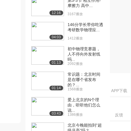
第3-3节 相互作用-
摩擦力 高中...
12:16
3167播放
146分学长带你吃透
考研数学物理应...
04:03
1412播放
初中物理竞赛题，
人不停向外发射线
吗...
01:13
2092播放
常识题：北京时间
是在哪个省发布
的？...
01:14
1568播放
APP下载
爱上北京的N个理
由，听听他们怎么
说...
03:43
1386播放
反馈
北京今晚能拍到“超
级月亮”吗？