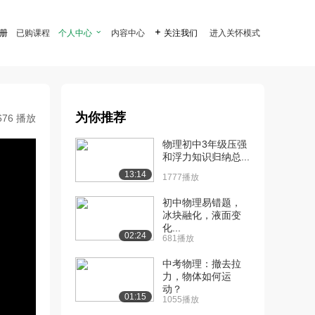
注册
已购课程
个人中心

内容中心

关注我们
进入关怀模式
为你推荐
676 播放
物理初中3年级压强
和浮力知识归纳总...
13:14
1777播放
初中物理易错题，
冰块融化，液面变
化...
02:24
681播放
中考物理：撤去拉
力，物体如何运
动？
01:15
1055播放