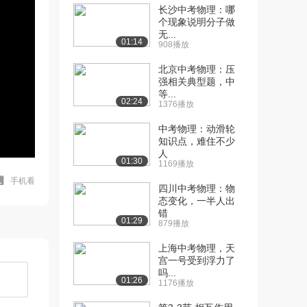
长沙中考物理：哪
个现象说明分子做
无...
01:14
908播放
北京中考物理：压
强相关典型题，中
等...
02:24
1376播放
中考物理：动滑轮
知识点，难住不少
人
01:30
1169播放
手机看
四川中考物理：物
态变化，一半人出
错
01:29
879播放
上海中考物理，天
宫一号受到浮力了
吗...
01:26
1176播放