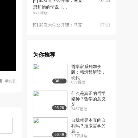
[4] 武汉大学公开课：马克
07:21
思和他的学说（...
9650播放
[5] 武汉大学公开课：马克
07:11
思和他的学说（...
8670播放
[6] 武汉大学公开课：马克
07:17
为你推荐
思和他的学说（...
7194播放
哲学家系列加长
版：韩炳哲解读，
[7] 武汉大学公开课：马克
07:04
现代...
思主义如何改变...
36:11
手机看
659播放
7546播放
什么是真正的哲学
[8] 武汉大学公开课：马克
精神？哲学的意义
07:06
又...
思主义如何改变...
06:26
7457播放
6785播放
自我就是本真的自
[9] 武汉大学公开课：马克
07:03
我吗？拉康哲学的
思主义在今天是...
真...
06:49
1.7万播放
7221播放