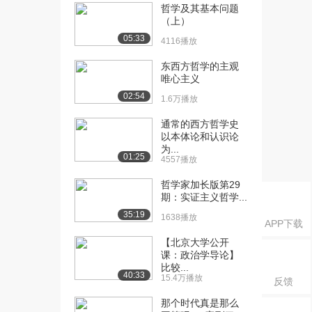
人工智能看意识的...
哲学及其基本问题
7296播放
（上）
05:33
4116播放
[16] 武汉大学公开课：从
07:39
人工智能看意识的...
东西方哲学的主观
5716播放
唯心主义
02:54
1.6万播放
[17] 武汉大学公开课：如
08:23
何理解唯物辩证法...
通常的西方哲学史
8338播放
以本体论和认识论
为...
[18] 武汉大学公开课：如
08:24
01:25
4557播放
何理解唯物辩证法...
哲学家加长版第29
6309播放
期：实证主义哲学...
[19] 武汉大学公开课：唯
00:00
35:19
1638播放
APP下载
物辩证法的基本范...
6140播放
【北京大学公开
课：政治学导论】
比较...
[20] 武汉大学公开课：唯
09:56
40:33
15.4万播放
反馈
物辩证法的基本范...
4762播放
那个时代真是那么