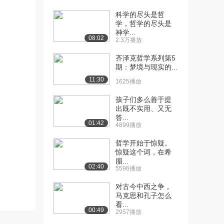
科学的尽头是哲
[10] 武汉大学公开课：马
07:07
学，哲学的尽头是
克思主义在今天是...
神学...
5928播放
08:02
2.3万播放
[11] 武汉大学公开课：哲
07:46
齐泽克哲学系列第5
期：梦境与现实的...
学对象、体系及其...
9554播放
11:30
1625播放
[12] 武汉大学公开课：哲
07:49
孩子们多么善于提
学对象、体系及其...
出既不实用、又无
答...
7476播放
01:42
4899播放
[13] 武汉大学公开课：物
05:44
哲学开始于惊疑。
质观的历史演进（...
惊疑这个词，在希
7633播放
腊...
02:40
5596播放
[14] 武汉大学公开课：物
05:41
对古今中西之争，
质观的历史演进（...
马克思和孔子怎么
6635播放
看...
00:49
2957播放
[15] 武汉大学公开课：从
07:38