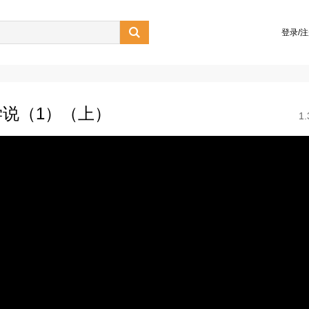

登录/
说（1）（上）
1