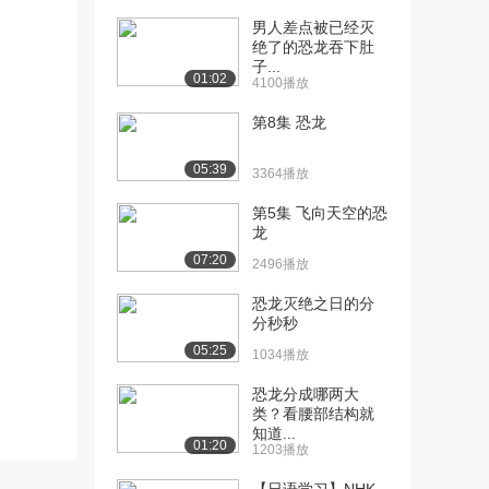
男人差点被已经灭
绝了的恐龙吞下肚
子...
01:02
4100播放
第8集 恐龙
05:39
3364播放
第5集 飞向天空的恐
龙
07:20
2496播放
恐龙灭绝之日的分
分秒秒
05:25
1034播放
恐龙分成哪两大
类？看腰部结构就
知道...
01:20
1203播放