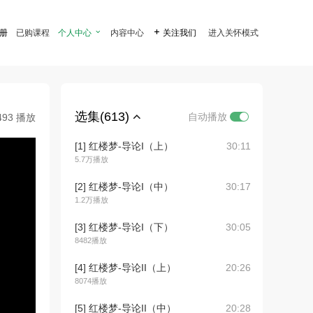
注册
已购课程
个人中心

内容中心

关注我们
进入关怀模式
选集(613)
自动播放
493 播放
[1] 红楼梦-导论I（上）
30:11
5.7万播放
[2] 红楼梦-导论I（中）
30:17
1.2万播放
[3] 红楼梦-导论I（下）
30:05
8482播放
[4] 红楼梦-导论II（上）
20:26
8074播放
[5] 红楼梦-导论II（中）
20:28