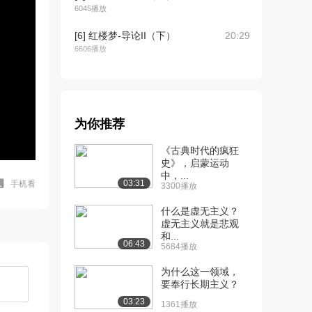
6045播放
[6] 红楼梦-导论II（下）
20:29
6606播放
[7] 神话专题I-女娲补天神
44:57
话(一)（上...
1.3万播放
为你推荐
[8] 神话专题I-女娲补天神
45:12
话(一)（中...
《古典时代的疯狂
8841播放
史》，启蒙运动
中，...
03:31
手机看
3300播放
[9] 神话专题I-女娲补天神
45:01
话(一)（下...
什么是虚无主义？
7035播放
虚无主义就是悲观
和...
[10] 神话专题I-女娲补天神
45:01
06:43
5684播放
话(二)（上...
为什么这一领域，
6215播放
要奉行长期主义？
[11] 神话专题I-女娲补天神
45:03
03:23
1361播放