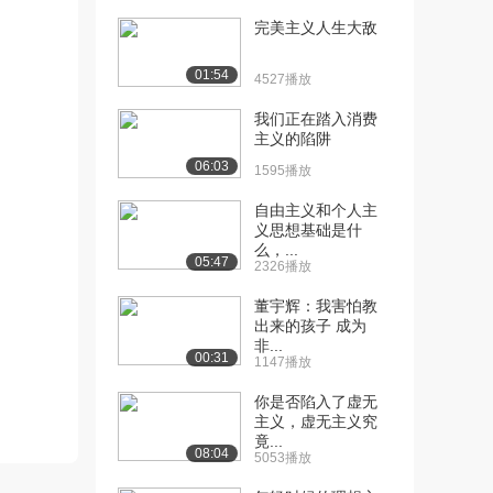
话(二)（中...
5620播放
完美主义人生大敌
[12] 神话专题I-女娲补天神
44:59
01:54
4527播放
话(二)（下...
5908播放
我们正在踏入消费
主义的陷阱
[13] 神话专题II-皇英绛珠
20:36
06:03
1595播放
神话(一)（...
5503播放
自由主义和个人主
义思想基础是什
[14] 神话专题II-皇英绛珠
20:40
么，...
05:47
神话(一)（...
2326播放
4158播放
董宇辉：我害怕教
出来的孩子 成为
[15] 神话专题II-皇英绛珠
20:36
非...
神话(一)（...
00:31
1147播放
4742播放
你是否陷入了虚无
[16] 神话专题II-皇英绛珠
26:19
主义，虚无主义究
竟...
神话(二)（...
08:04
5053播放
4924播放