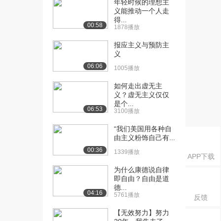
年轻时候的理想主
[17] 神话专题II-皇英绛珠
26:32
义能推动一个人走
神话(二)（...
得...
00:58
4781播放
1878播放
报应主义与预防主
[18] 神话专题II-皇英绛珠
26:20
义
神话(二)（...
06:06
3560播放
1005播放
[19] 谶语式的表达策略I：
26:19
如何走出虚无主
义？虚无主义仅仅
谶谣、诗谶 (...
是个...
5108播放
06:53
3100播放
[20] 谶语式的表达策略I：
26:32
“我们美国用各种自
谶谣、诗谶 (...
由主义粉饰自己有...
4768播放
00:36
1339播放
APP下载
[21] 谶语式的表达策略I：
26:20
为什么康德说自律
谶谣、诗谶 (...
即自由？自由是道
4354播放
德...
04:16
5761播放
反馈
[22] 谶语式的表达策略I：
33:35
【无效努力】努力
谶谣、诗谶 (...