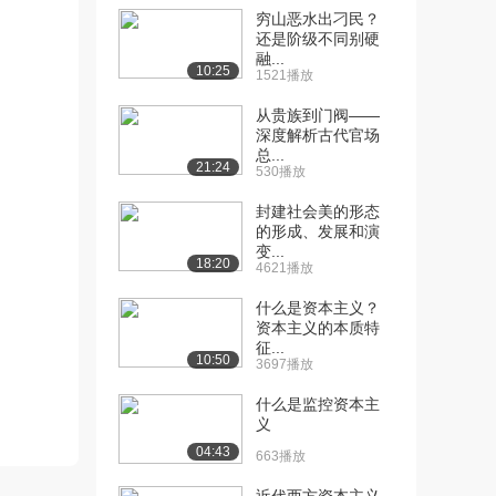
化具有地域...
穷山恶水出刁民？
3193播放
还是阶级不同别硬
融...
10:25
[11] 2.3 文化的特征三：文
1521播放
09:29
化具有超个...
从贵族到门阀——
6315播放
深度解析古代官场
总...
[12] 2.4 传统的概念与特征
06:04
21:24
530播放
6095播放
封建社会美的形态
[13] 2.5 中国文化中的优质
06:14
的形成、发展和演
变...
传统和劣质...
18:20
4621播放
5788播放
什么是资本主义？
[14] 2.5 中国文化中的优质
06:17
资本主义的本质特
传统和劣质...
征...
10:50
2868播放
3697播放
什么是监控资本主
[15] 3.1 人与自然的关系
08:03
义
7346播放
04:43
663播放
[16] 3.2 文化在人与自然关
05:24
系中的影响...