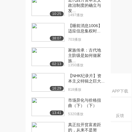
近代西方资本主义
政治制度的确立与
5971播放
发...
10:25
1497播放
[17] 3.2 文化在人与自然关
05:28
系中的影响...
【睡前消息1006】
2605播放
适应信息集权时...
38:07
703播放
[18] 3.3 文化在人与自然关
05:43
系中的影响...
家族传承：古代地
5544播放
主阶级是如何做家
族...
[19] 3.3 文化在人与自然关
05:44
02:13
1350播放
系中的影响...
【NHK纪录片】资
2735播放
本主义特辑之巨大...
[20] 3.4 地理环境对中国文
06:32
16:29
818播放
APP下载
化的影响上
6207播放
市场异化与价格扭
曲（下）（下）
[21] 3.5 地理环境对中国文
07:52
13:41
5320播放
反馈
化的影响下...
6034播放
真正拉开贫富差距
的，从来不是努