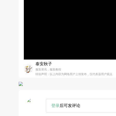
泰安秋子
服装资讯，服装教程
特别声明：以上内容为网络用户上传发布，仅代表该用户观点
登录
后可发评论