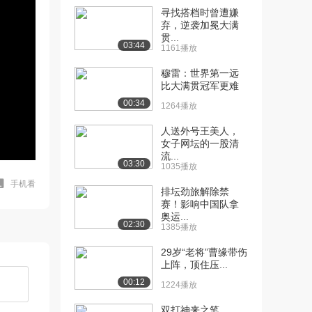
寻找搭档时曾遭嫌
弃，逆袭加冕大满
贯...
03:44
1161播放
穆雷：世界第一远
比大满贯冠军更难
00:34
1264播放
人送外号王美人，
女子网坛的一股清
流...
03:30
1035播放
手机看
排坛劲旅解除禁
赛！影响中国队拿
奥运...
02:30
1385播放
29岁“老将”曹缘带伤
上阵，顶住压...
00:12
1224播放
双打神来之笔