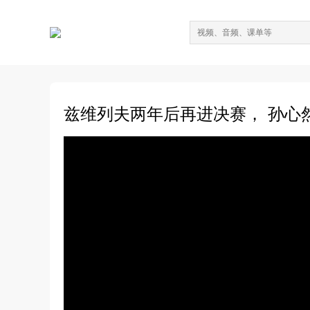
兹维列夫两年后再进决赛， 孙心