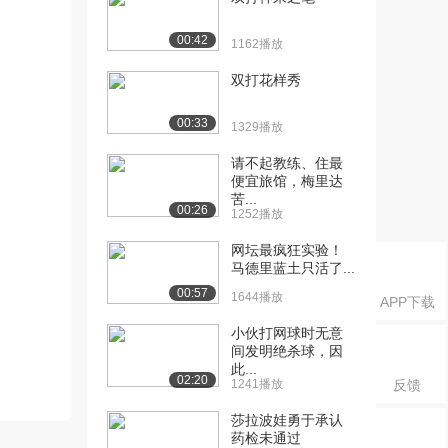
00:42
1162播放
双打花样秀
00:33
1329播放
请不起教练、住最
便宜旅馆，梅里达
苦...
00:26
1252播放
网坛最疯狂实验！
马德里蓝土只活了...
00:57
1644播放
APP下载
小伙打网球时无意
间发明绝杀球，因
此...
02:20
1241播放
反馈
莎拉波娃勇于承认
药检未通过