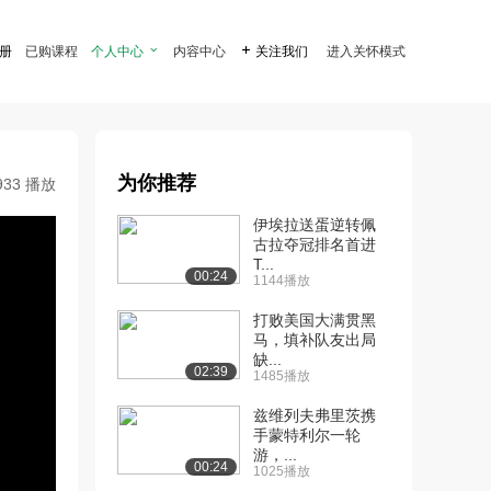
注册
已购课程
个人中心

内容中心

关注我们
进入关怀模式
为你推荐
933 播放
伊埃拉送蛋逆转佩
古拉夺冠排名首进
T...
00:24
1144播放
打败美国大满贯黑
马，填补队友出局
缺...
02:39
1485播放
兹维列夫弗里茨携
手蒙特利尔一轮
游，...
00:24
1025播放