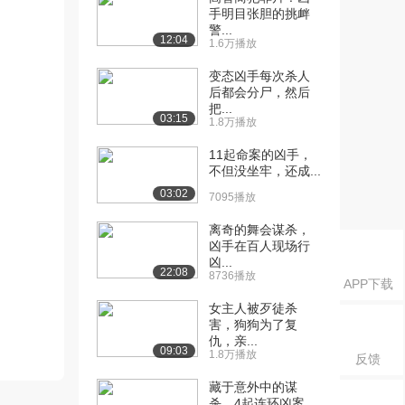
手明目张胆的挑衅
警...
12:04
1.6万播放
变态凶手每次杀人
后都会分尸，然后
把...
03:15
1.8万播放
11起命案的凶手，
不但没坐牢，还成...
03:02
7095播放
离奇的舞会谋杀，
凶手在百人现场行
凶...
22:08
8736播放
APP下载
女主人被歹徒杀
害，狗狗为了复
仇，亲...
09:03
1.8万播放
反馈
藏于意外中的谋
杀，4起连环凶案，