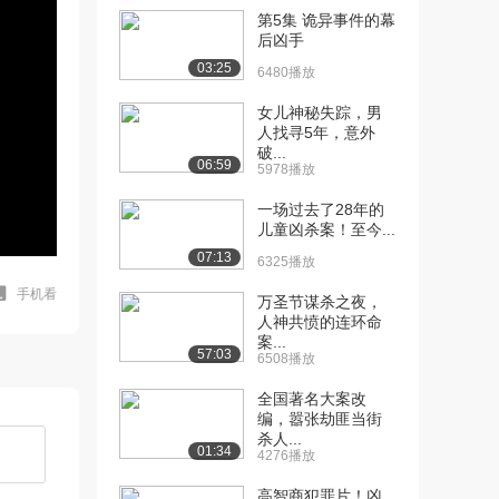
第5集 诡异事件的幕
后凶手
03:25
6480播放
女儿神秘失踪，男
人找寻5年，意外
破...
06:59
5978播放
一场过去了28年的
儿童凶杀案！至今...
07:13
6325播放
手机看
万圣节谋杀之夜，
人神共愤的连环命
案...
57:03
6508播放
全国著名大案改
编，嚣张劫匪当街
杀人...
01:34
4276播放
高智商犯罪片！凶