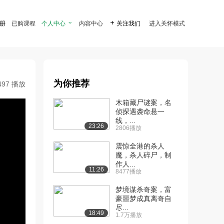
注册
已购课程
个人中心

内容中心

关注我们
进入关怀模式
为你推荐
497 播放
木箱藏尸谜案，名
侦探遇袭命悬一
线，...
23:26
2806播放
震惊全港的杀人
魔，杀人碎尸，制
作人...
11:26
8477播放
梦境谋杀奇案，富
豪噩梦成真离奇自
尽...
18:49
1.7万播放