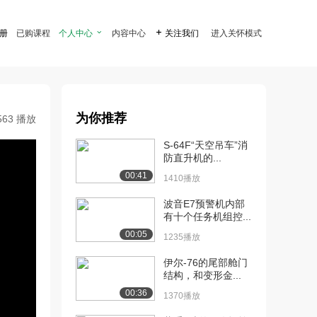
注册
已购课程
个人中心

内容中心

关注我们
进入关怀模式
为你推荐
563 播放
S-64F“天空吊车”消
防直升机的...
00:41
1410播放
波音E7预警机内部
有十个任务机组控...
00:05
1235播放
伊尔-76的尾部舱门
结构，和变形金...
00:36
1370播放