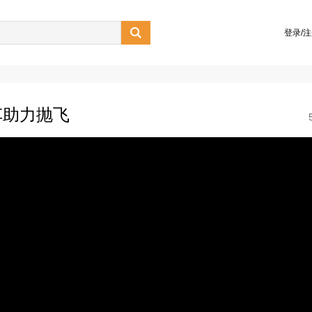

登录/
车助力抛飞