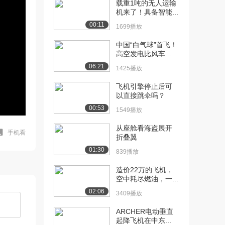
载重1吨的无人运输
机来了！具备智能...
00:11
1699播放
中国“白气球”首飞！
高空发电比风车...
06:21
1425播放
飞机引擎停止后可
以直接跳伞吗？
00:53
1549播放
从座舱看海盗展开
手机看
折叠翼
01:30
839播放
造价22万的飞机，
空中耗尽燃油，一...
02:06
3409播放
ARCHER电动垂直
起降飞机在中东...