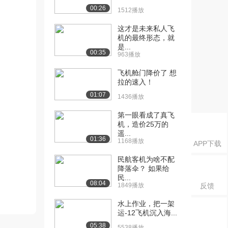
00:26
1512播放
这才是未来私人飞
机的最终形态，就
是...
00:35
963播放
飞机舱门降价了 想
拉的速入！
01:07
1436播放
第一眼看成了真飞
机，造价25万的
遥...
01:36
1168播放
APP下载
民航客机为啥不配
降落伞？ 如果给
民...
08:04
1849播放
反馈
水上作业，把一架
运-12飞机沉入海...
05:38
5538播放