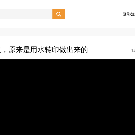

登录/
纹，原来是用水转印做出来的
1