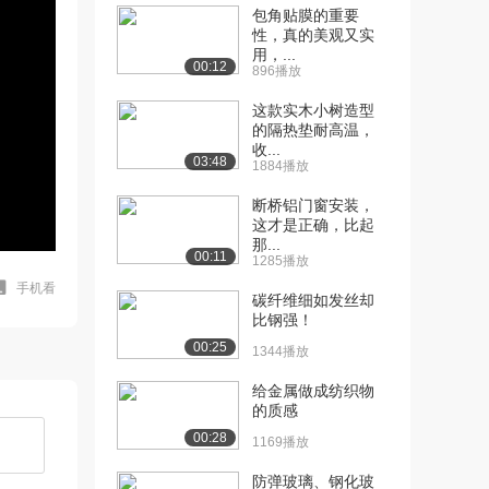
包角贴膜的重要
性，真的美观又实
用，...
00:12
896播放
这款实木小树造型
的隔热垫耐高温，
收...
03:48
1884播放
断桥铝门窗安装，
这才是正确，比起
那...
00:11
1285播放
手机看
碳纤维细如发丝却
比钢强！
00:25
1344播放
给金属做成纺织物
的质感
00:28
1169播放
防弹玻璃、钢化玻