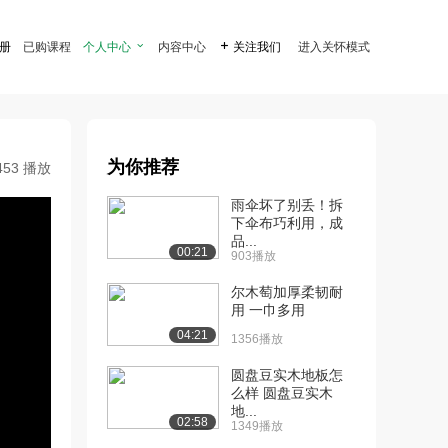
注册
已购课程
个人中心

内容中心

关注我们
进入关怀模式
为你推荐
453 播放
雨伞坏了别丢！拆
下伞布巧利用，成
品...
00:21
903播放
尔木萄加厚柔韧耐
用 一巾多用
04:21
1356播放
圆盘豆实木地板怎
么样 圆盘豆实木
地...
02:58
1349播放