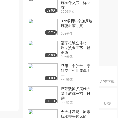
璃有什么不一样？
有...
03:09
1556播放
9.99到手3个加厚玻
璃密封罐，真...
04:25
669播放
福字植绒立体材
质，烫金工艺，显
高级
04:00
602播放
只用一个胶带，穿
针变得如此简单！
一...
01:08
995播放
APP下载
胶带残留胶痕难去
除？教你一招，只
需...
00:18
888播放
反馈
今天才发现，原来
找胶带头这么简