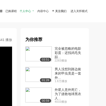
注册
已购课程
个人中心

内容中心

关注我们
进入关怀模式
为你推荐
541 播放
完全被忽略的电影
彩蛋：还找鸡毛失
踪...
03:51
2283播放
男人没想到路边捡
来的甲虫竟是一套
外...
01:28
1.6万播放
外星人意外死亡，
为了拯救地球黑衣
人...
00:59
4033播放