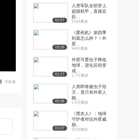
人类军队全部穿上
超级机甲，直接近
距...
02:07
5334播放
《爱死机》第四季
到底怎么样？！外
星...
10:28
9442播放
外星可爱虫子降临
地球，进化后却变
成...
01:17
1.7万播放
手机看
人类即将被虫子毁
灭，竟只有外星人
能...
05:06
1.6万播放
《黑衣人》：地球
守护者对抗外星威
胁...
01:07
8153播放