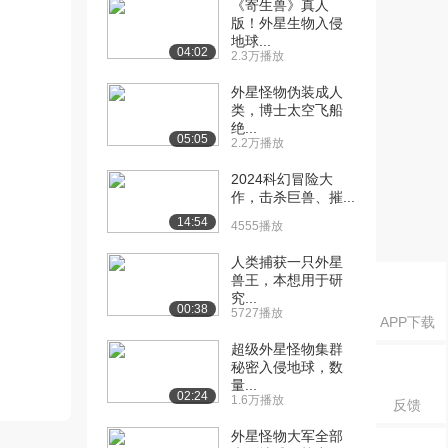
《寄生兽》真人
版！外星生物入侵
地球...
04:02
2.3万播放
外星怪物伪装成人
类，博士太空飞船
绝...
05:05
2.2万播放
2024科幻冒险大
作，击杀巨兽、摧...
14:54
4555播放
人类捕获一只外星
兽王，本想用于研
究...
00:38
5727播放
APP下载
超级外星怪物集群
秘密入侵地球，数
量...
02:24
1.6万播放
反馈
外星怪物大军全部