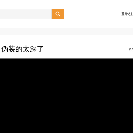

登录/
，伪装的太深了
5