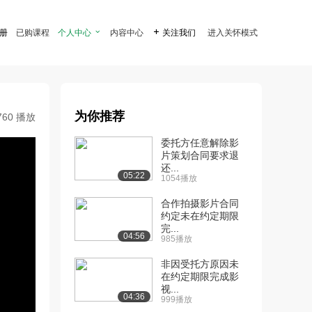
注册
已购课程
个人中心

内容中心

关注我们
进入关怀模式
为你推荐
760 播放
委托方任意解除影
片策划合同要求退
还...
05:22
1054播放
合作拍摄影片合同
约定未在约定期限
完...
04:56
985播放
非因受托方原因未
在约定期限完成影
视...
04:36
999播放