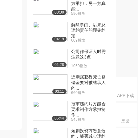
方承担，另一方真
能...
03:30
590播放
解除事由、后果及
违约责任的预先约
定...
04:19
609播放
公司作保证人时需
注意这3点！
01:28
1050播放
近亲属获得死亡赔
偿金要对被继承人
的...
03:11
660播放
APP下载
报审违约片方能否
要求制作方承担制
作...
06:44
545播放
反馈
短剧投资方恶意违
约，能否减少违约