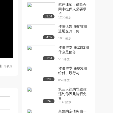
赵佳律师：借款合
同中担保人需要承
担...
03:51
1200播放
汐溟话娱-第578期
迟延交片，何...
04:37
1035播放
汐溟讲堂-第1292期
什么是债务...
01:51
516播放
手机看
汐溟讲堂-第806期
给付、履行与...
02:08
859播放
第三人违约导致你
违约你因此能否免
责
02:46
1143播放
离婚约定债务由一