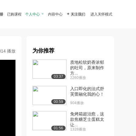
注册
已购课程
个人中心

内容中心

关注我们
进入关怀模式
为你推荐
814 播放
质地松软奶香浓郁
的吐司，原来制作
方...
03:37
2260播放
入口即化的法式舒
芙蕾融化我的心！
00:59
904播放
免烤箱超治愈，这
款焦糖芝士蛋糕太
让...
01:56
1328播放