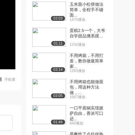
玉米面小松饼做法
简单，全程手不碰
面...
03:03
1475播放
蛋糕2.5一个，大爷
自学甜品佛系摆...
01:11
1232播放
不用烤箱，不用打
发，教你做最简单
家...
03:14
1283播放
手机看
不用烤箱也能做面
包，用这种方法
做，...
03:05
1067播放
一口平底锅实现披
萨自由，香浓可口
还...
01:46
940播放
早餐炸了点拉丝热