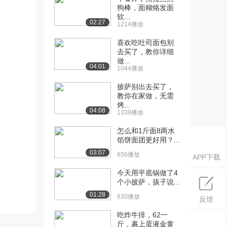
狗棒，面糊烙发面
软...
02:27
1214播放
喜欢吃吐司面包别
去买了，教你详细
做...
04:01
1044播放
披萨别出去买了，
教你在家做，无需
烤...
04:08
1339播放
怎么和1斤面8两水
馅饼面团更好用？...
03:07
656播放
APP下载
今天用平底锅做了4
个小披萨，孩子说...
01:28
630播放
反馈
吃炸牛排，62一
斤，裹上蛋液金黄