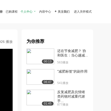
注册
已购课程
个人中心

内容中心

关注我们
进入关怀模式
为你推荐
926 播放
还在节食减肥？ 协
和医生：当心越减...
00:13
563播放
"减肥标签"的副作用
06:47
541播放
反复减肥及抗情绪
类药物对减重代谢
手...
01:45
877播放