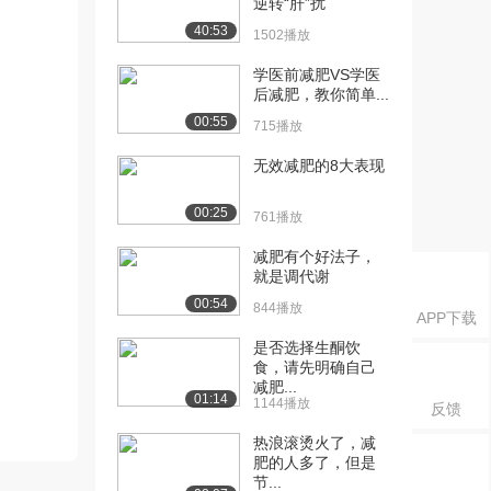
逆转“肝”扰
40:53
1502播放
学医前减肥VS学医
后减肥，教你简单...
00:55
715播放
无效减肥的8大表现
00:25
761播放
减肥有个好法子，
就是调代谢
00:54
844播放
APP下载
是否选择生酮饮
食，请先明确自己
减肥...
01:14
1144播放
反馈
热浪滚烫火了，减
肥的人多了，但是
节...