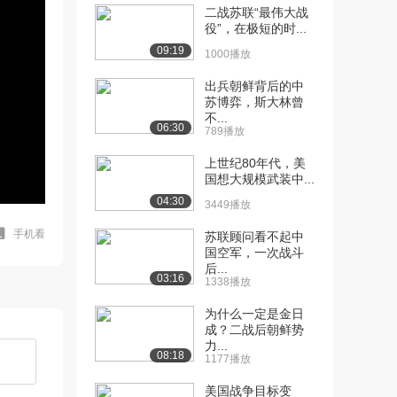
二战苏联“最伟大战
役”，在极短的时...
09:19
1000播放
出兵朝鲜背后的中
苏博弈，斯大林曾
不...
06:30
789播放
上世纪80年代，美
国想大规模武装中...
04:30
3449播放
手机看
苏联顾问看不起中
国空军，一次战斗
后...
03:16
1338播放
为什么一定是金日
成？二战后朝鲜势
力...
08:18
1177播放
美国战争目标变