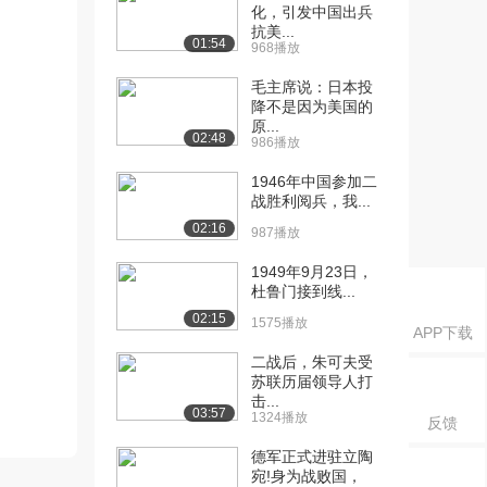
化，引发中国出兵
抗美...
01:54
968播放
毛主席说：日本投
降不是因为美国的
原...
02:48
986播放
1946年中国参加二
战胜利阅兵，我...
02:16
987播放
1949年9月23日，
杜鲁门接到线...
02:15
1575播放
APP下载
二战后，朱可夫受
苏联历届领导人打
击...
03:57
1324播放
反馈
德军正式进驻立陶
宛!身为战败国，