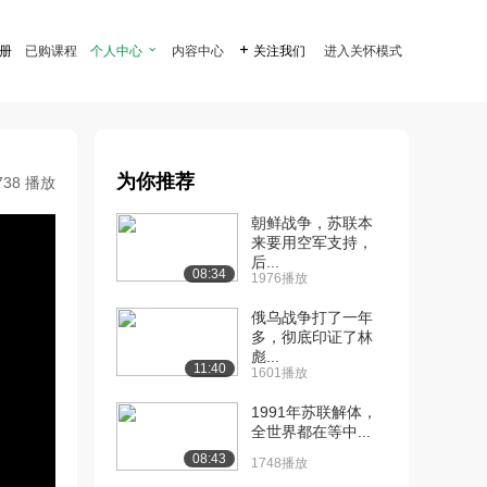
注册
已购课程
个人中心

内容中心

关注我们
进入关怀模式
为你推荐
738 播放
朝鲜战争，苏联本
来要用空军支持，
后...
08:34
1976播放
俄乌战争打了一年
多，彻底印证了林
彪...
11:40
1601播放
1991年苏联解体，
全世界都在等中...
08:43
1748播放