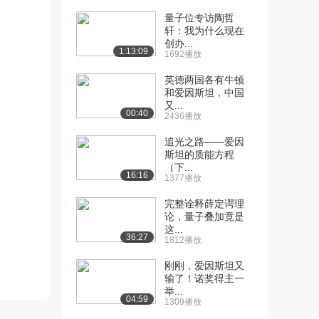
量子位专访陶哲
轩：我为什么现在
创办...
1:13:09
1692播放
英德两国各有牛顿
和爱因斯坦，中国
又...
00:40
2436播放
追光之路——爱因
斯坦的质能方程
（下...
16:16
1377播放
完整诠释薛定谔理
论，量子叠加竟是
这...
36:27
1812播放
刚刚，爱因斯坦又
输了！诺奖得主一
举...
04:59
1309播放