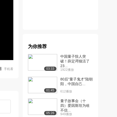
为你推荐
中国量子惊人突
破！薛定谔猫活了
23...
03:33
手机看
1922播放
80后"量子鬼才"陆朝
阳，中国自己...
01:45
612播放
量子故事会（十
四）爱因斯坦为啥
不信...
05:26
949播放