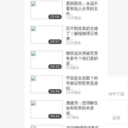
爱因斯坦：永远不
要和别人分享的五
件...
02:04
7.0万播放
芯片制造真的太难
了！极端物理正将
摩...
05:57
2131播放
微软这次突破究竟
有多牛？他们真的
是...
04:32
818播放
宇宙是全息图？科
学家证明世界是虚
拟...
04:49
1020播放
APP下载
潘建伟：想理解生
命和世界的本质
就...
00:43
747播放
反馈
2023物理学诺奖扩