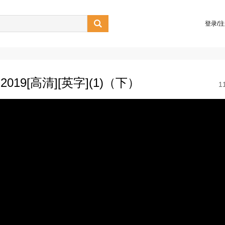

登录/
19[高清][英字](1)（下）
1