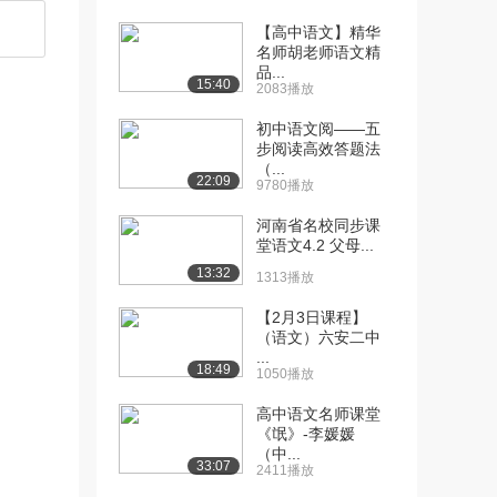
【高中语文】精华
名师胡老师语文精
品...
15:40
2083播放
初中语文阅——五
步阅读高效答题法
（...
22:09
9780播放
河南省名校同步课
堂语文4.2 父母...
13:32
1313播放
【2月3日课程】
（语文）六安二中
...
18:49
1050播放
高中语文名师课堂
《氓》-李媛媛
（中...
33:07
2411播放