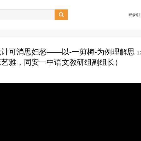

登录/
计可消思妇愁——以-一剪梅-为例理解思
1
张艺雅，同安一中语文教研组副组长）