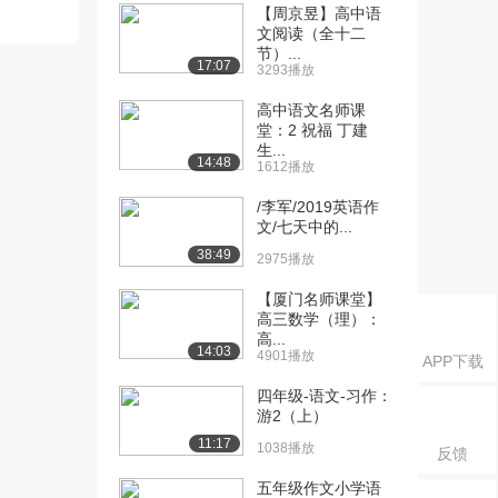
【周京昱】高中语
文阅读（全十二
节）...
17:07
3293播放
高中语文名师课
堂：2 祝福 丁建
生...
14:48
1612播放
/李军/2019英语作
文/七天中的...
38:49
2975播放
【厦门名师课堂】
高三数学（理）：
高...
14:03
4901播放
APP下载
四年级-语文-习作：
游2（上）
11:17
1038播放
反馈
五年级作文小学语