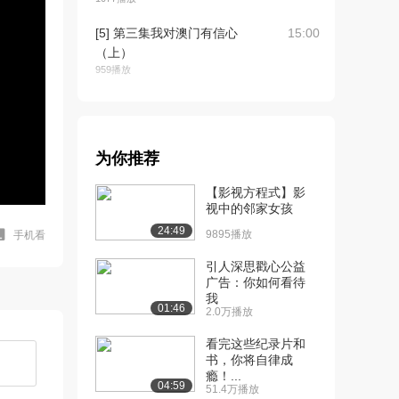
[5] 第三集我对澳门有信心
15:00
（上）
959播放
[6] 第三集我对澳门有信心
15:01
（下）
915播放
为你推荐
[7] 第四集澳门是我家
15:00
【影视方程式】影
（上）
视中的邻家女孩
709播放
24:49
9895播放
手机看
[8] 第四集澳门是我家
14:58
（下）
引人深思戳心公益
广告：你如何看待
972播放
我
01:46
2.0万播放
[9] 第五集把根留住（上）
15:00
884播放
看完这些纪录片和
书，你将自律成
[10] 第五集把根留住
待播放
瘾！...
04:59
（下）
51.4万播放