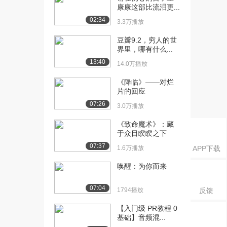
康康这部比流泪更...
（下）
02:34
1510播放
3.3万播放
豆瓣9.2，穷人的世
界里，哪有什么...
13:40
14.0万播放
《降临》——对烂
片的回应
07:26
3.0万播放
《致命魔术》：藏
于众目睽睽之下
07:37
1.6万播放
APP下载
唤醒：为你而来
07:04
1794播放
反馈
【入门级 PR教程 0
基础】音频混...