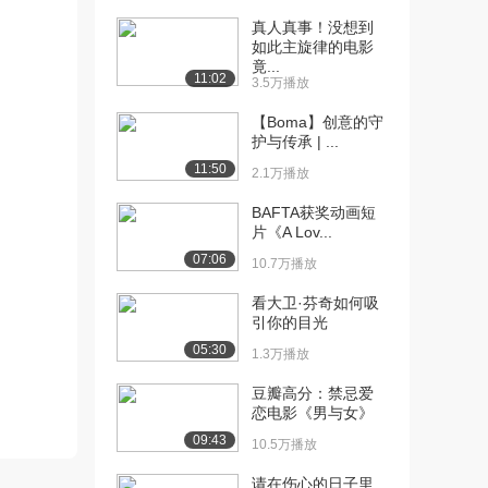
1229播放
真人真事！没想到
如此主旋律的电影
[11] 第六集我有一个梦
15:00
竟...
（上）
11:02
3.5万播放
821播放
【Boma】创意的守
[12] 第六集我有一个梦
14:57
护与传承 | ...
（下）
11:50
2.1万播放
988播放
BAFTA获奖动画短
[13] 第七集土生土长
15:00
片《A Lov...
（上）
07:06
10.7万播放
548播放
看大卫·芬奇如何吸
[14] 第七集土生土长
14:57
引你的目光
（下）
05:30
1.3万播放
991播放
豆瓣高分：禁忌爱
[15] 第八集希望在路上
15:00
恋电影《男与女》
（上）
09:43
10.5万播放
1045播放
请在伤心的日子里
[16] 第八集希望在路上
15:01