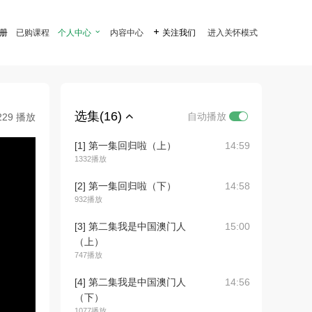
注册
已购课程
个人中心

内容中心

关注我们
进入关怀模式
选集(16)
自动播放
229 播放
[1] 第一集回归啦（上）
14:59
1332播放
[2] 第一集回归啦（下）
14:58
932播放
[3] 第二集我是中国澳门人
15:00
（上）
747播放
[4] 第二集我是中国澳门人
14:56
（下）
1077播放