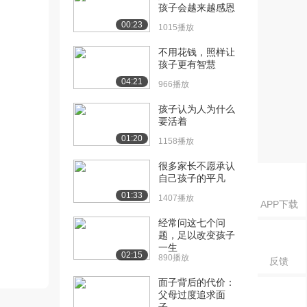
孩子会越来越感恩
00:23
1015播放
不用花钱，照样让
孩子更有智慧
04:21
966播放
孩子认为人为什么
要活着
01:20
1158播放
很多家长不愿承认
自己孩子的平凡
01:33
1407播放
APP下载
经常问这七个问
题，足以改变孩子
一生
02:15
890播放
反馈
面子背后的代价：
父母过度追求面