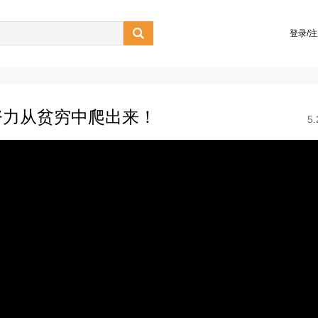

登录/
努力从贫穷中爬出来！
5