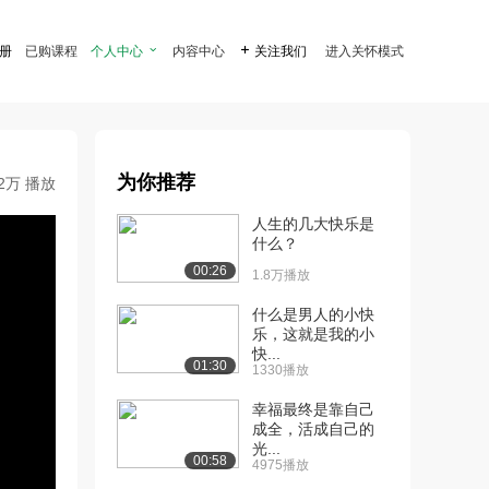
注册
已购课程
个人中心

内容中心

关注我们
进入关怀模式
为你推荐
.2万 播放
人生的几大快乐是
什么？
00:26
1.8万播放
什么是男人的小快
乐，这就是我的小
快...
01:30
1330播放
幸福最终是靠自己
成全，活成自己的
光...
00:58
4975播放