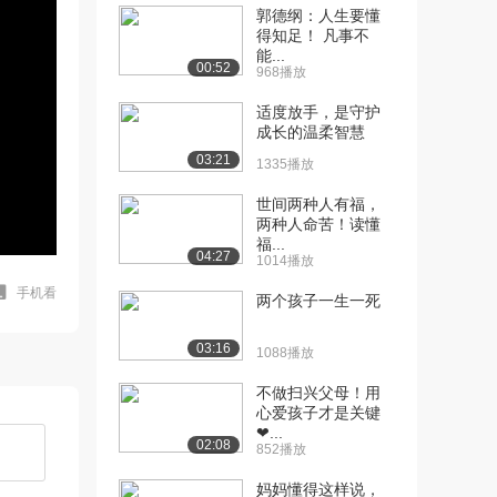
郭德纲：人生要懂
得知足！ 凡事不
能...
00:52
968播放
适度放手，是守护
成长的温柔智慧
03:21
1335播放
世间两种人有福，
两种人命苦！读懂
福...
04:27
1014播放
手机看
两个孩子一生一死
03:16
1088播放
不做扫兴父母！用
心爱孩子才是关键
❤...
02:08
852播放
妈妈懂得这样说，