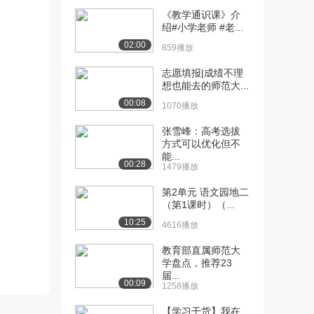
《教学通识课》介
[10] 南宁师范大学公开
09:21
绍#小学老师 #老...
课：优秀学员作品展...
02:00
859播放
1.6万播放
志愿填报|成绩不理
[11] 南宁师范大学公开
03:51
想也能去的师范大...
课：优秀学员作品展...
00:08
1070播放
1.5万播放
张雪峰：高考选拔
[12] 南宁师范大学公开
04:49
方式可以优化但不
课：优秀学员作品展...
能...
00:28
1.2万播放
1479播放
[13] 南宁师范大学公开
03:36
第2单元 语文园地二
（第1课时）（...
课：优秀学员作品展...
1.2万播放
10:25
4616播放
[14] 南宁师范大学公开
02:09
教育部直属师范大
课：优秀学员作品展...
学盘点，推荐23
届...
1.2万播放
00:09
1258播放
[15] 南宁师范大学公开
04:20
【学习干货】我在