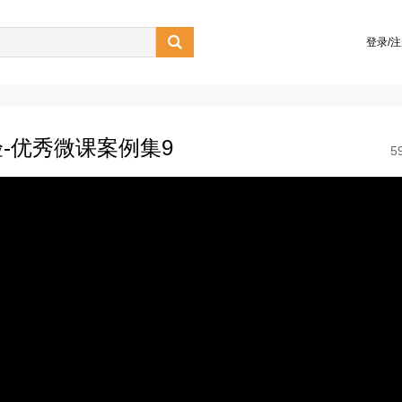

登录/
-优秀微课案例集9
5