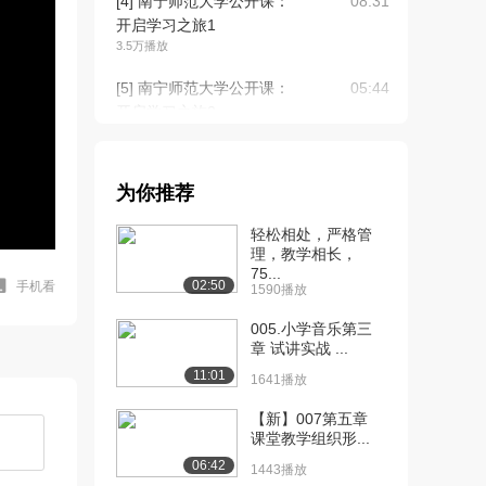
[4] 南宁师范大学公开课：
08:31
开启学习之旅1
3.5万播放
[5] 南宁师范大学公开课：
05:44
开启学习之旅2
2.4万播放
[6] 南宁师范大学公开课：
04:02
为你推荐
优秀学员作品展...
3.0万播放
轻松相处，严格管
理，教学相长，
[7] 南宁师范大学公开课：
11:32
75...
优秀学员作品展...
02:50
手机看
1590播放
2.4万播放
005.小学音乐第三
[8] 南宁师范大学公开课：
章 试讲实战 ...
06:33
优秀学员作品展...
11:01
1641播放
2.0万播放
【新】007第五章
[9] 南宁师范大学公开课：
06:57
课堂教学组织形...
优秀学员作品展...
06:42
1443播放
1.8万播放