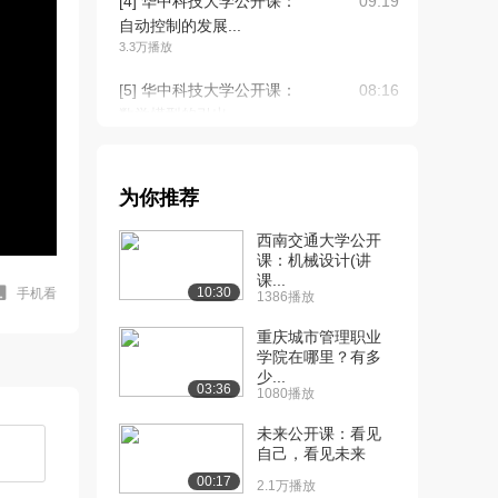
[4] 华中科技大学公开课：
09:19
自动控制的发展...
3.3万播放
[5] 华中科技大学公开课：
08:16
数学模型的引出
4.2万播放
[6] 华中科技大学公开课：
17:13
为你推荐
微积分方程模型
4.1万播放
西南交通大学公开
课：机械设计(讲
[7] 华中科技大学公开课：
13:20
课...
非线性微积分方...
10:30
手机看
1386播放
3.2万播放
重庆城市管理职业
[8] 华中科技大学公开课：
学院在哪里？有多
19:46
少...
控制系统的传递...
03:36
1080播放
3.2万播放
未来公开课：看见
[9] 华中科技大学公开课：
08:55
自己，看见未来
典型环节的传递...
00:17
2.1万播放
2.6万播放