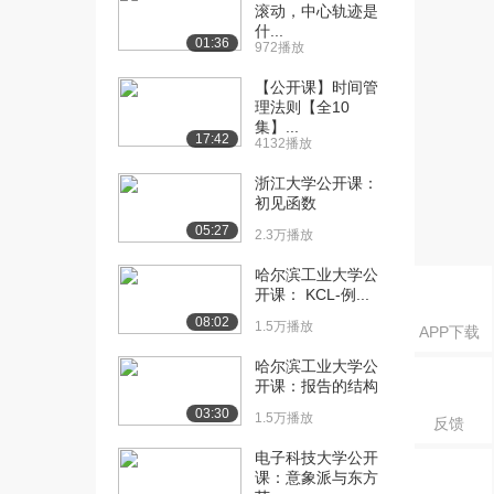
课：线性系统时间响...
滚动，中心轨迹是
2.0万播放
什...
01:36
972播放
[16] 华中科技大学公开
10:42
【公开课】时间管
课：一阶系统的时域...
理法则【全10
2.1万播放
集】...
17:42
4132播放
[17] 华中科技大学公开
08:49
浙江大学公开课：
课：二阶系统的时域...
初见函数
2.0万播放
05:27
2.3万播放
[18] 华中科技大学公开
13:16
课：欠阻尼二阶系统...
哈尔滨工业大学公
开课： KCL-例...
1.9万播放
08:02
1.5万播放
APP下载
[19] 华中科技大学公开
10:34
课：二阶系统性能的...
哈尔滨工业大学公
1.5万播放
开课：报告的结构
03:30
1.5万播放
反馈
[20] 华中科技大学公开
14:17
课：高阶系统的时域...
电子科技大学公开
1.4万播放
课：意象派与东方