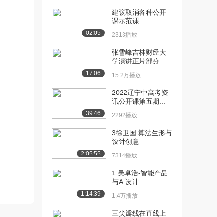
建议取消各种公开
[10] 华中科技大学公开
16:11
课示范课
课：结构图的绘制
02:05
2313播放
2.4万播放
张雪峰吉林财经大
[11] 华中科技大学公开
12:55
学演讲正片部分
课：结构图等效变换...
17:06
2.1万播放
15.2万播放
2022辽宁中高考资
[12] 华中科技大学公开
18:28
讯公开课第五期...
课：结构图等效变换...
39:46
2.0万播放
2292播放
[13] 华中科技大学公开
18:39
3徐卫国 算法生形与
设计创意
课：信号流图
1.9万播放
2:05:55
7314播放
[14] 华中科技大学公开
16:53
1.吴卓浩-智能产品
课：梅逊公式
与AI设计
2.0万播放
1:14:39
1.4万播放
[15] 华中科技大学公开
06:32
三尖瓣线在直线上