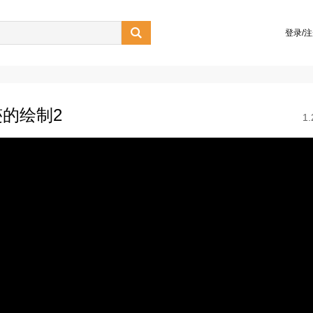

登录/
的绘制2
1